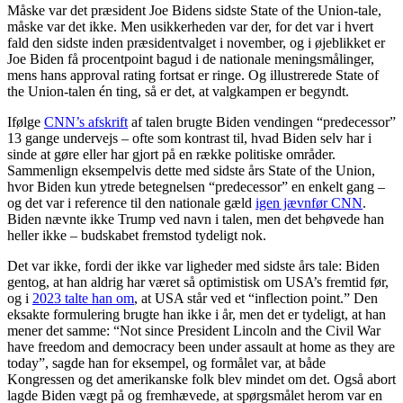
Måske var det præsident Joe Bidens sidste State of the Union-tale,
måske var det ikke. Men usikkerheden var der, for det var i hvert
fald den sidste inden præsidentvalget i november, og i øjeblikket er
Joe Biden få procentpoint bagud i de nationale meningsmålinger,
mens hans approval rating fortsat er ringe. Og illustrerede State of
the Union-talen én ting, så er det, at valgkampen er begyndt.
Ifølge
CNN’s afskrift
af talen brugte Biden vendingen “predecessor”
13 gange undervejs – ofte som kontrast til, hvad Biden selv har i
sinde at gøre eller har gjort på en række politiske områder.
Sammenlign eksempelvis dette med sidste års State of the Union,
hvor Biden kun ytrede betegnelsen “predecessor” en enkelt gang –
og det var i reference til den nationale gæld
igen jævnfør CNN
.
Biden nævnte ikke Trump ved navn i talen, men det behøvede han
heller ikke – budskabet fremstod tydeligt nok.
Det var ikke, fordi der ikke var ligheder med sidste års tale: Biden
gentog, at han aldrig har været så optimistisk om USA’s fremtid før,
og i
2023 talte han om
, at USA står ved et “inflection point.” Den
eksakte formulering brugte han ikke i år, men det er tydeligt, at han
mener det samme: “Not since President Lincoln and the Civil War
have freedom and democracy been under assault at home as they are
today”, sagde han for eksempel, og formålet var, at både
Kongressen og det amerikanske folk blev mindet om det. Også abort
lagde Biden vægt på og fremhævede, at spørgsmålet herom var en