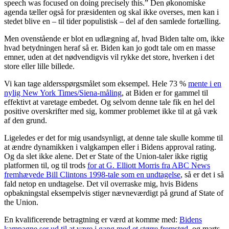
speech was focused on doing precisely this.” Den økonomiske
agenda tæller også for præsidenten og skal ikke overses, men kan i
stedet blive en – til tider populistisk – del af den samlede fortælling.
Men ovenstående er blot en udlægning af, hvad Biden talte om, ikke
hvad betydningen heraf så er. Biden kan jo godt tale om en masse
emner, uden at det nødvendigvis vil rykke det store, hverken i det
store eller lille billede.
Vi kan tage aldersspørgsmålet som eksempel. Hele 73 %
mente i en
nylig New York Times/Siena-måling
, at Biden er for gammel til
effektivt at varetage embedet. Og selvom denne tale fik en hel del
positive overskrifter med sig, kommer problemet ikke til at gå væk
af den grund.
Ligeledes er det for mig usandsynligt, at denne tale skulle komme til
at ændre dynamikken i valgkampen eller i Bidens approval rating.
Og da slet ikke alene. Det er State of the Union-taler ikke rigtig
platformen til, og til trods
for at G. Elliott Morris fra ABC News
fremhævede Bill Clintons 1998-tale som en undtagelse
, så er det i så
fald netop en undtagelse. Det vil overraske mig, hvis Bidens
opbakningstal eksempelvis stiger nævneværdigt på grund af State of
the Union.
En kvalificerende betragtning er værd at komme med:
Bidens
kampagne ser ud til at være i gang med et større fremstød
, og marts