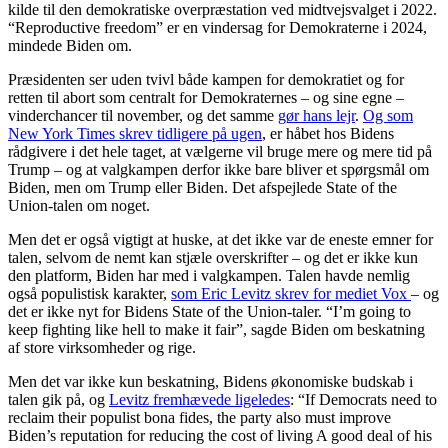
kilde til den demokratiske overpræstation ved midtvejsvalget i 2022.
“Reproductive freedom” er en vindersag for Demokraterne i 2024,
mindede Biden om.
Præsidenten ser uden tvivl både kampen for demokratiet og for
retten til abort som centralt for Demokraternes – og sine egne –
vinderchancer til november, og det samme
gør hans lejr
.
Og som
New York Times skrev tidligere på ugen
, er håbet hos Bidens
rådgivere i det hele taget, at vælgerne vil bruge mere og mere tid på
Trump – og at valgkampen derfor ikke bare bliver et spørgsmål om
Biden, men om Trump eller Biden. Det afspejlede State of the
Union-talen om noget.
Men det er også vigtigt at huske, at det ikke var de eneste emner for
talen, selvom de nemt kan stjæle overskrifter – og det er ikke kun
den platform, Biden har med i valgkampen. Talen havde nemlig
også populistisk karakter,
som Eric Levitz skrev for mediet Vox
– og
det er ikke nyt for Bidens State of the Union-taler. “I’m going to
keep fighting like hell to make it fair”, sagde Biden om beskatning
af store virksomheder og rige.
Men det var ikke kun beskatning, Bidens økonomiske budskab i
talen gik på, og
Levitz fremhævede ligeledes
: “If Democrats need to
reclaim their populist bona fides, the party also must improve
Biden’s reputation for reducing the cost of living A good deal of his