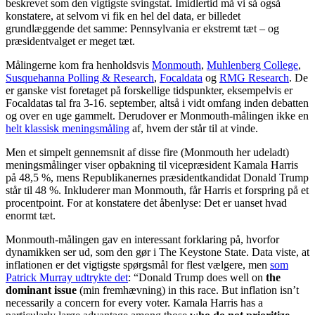
beskrevet som den vigtigste svingstat. Imidlertid må vi så også
konstatere, at selvom vi fik en hel del data, er billedet
grundlæggende det samme: Pennsylvania er ekstremt tæt – og
præsidentvalget er meget tæt.
Målingerne kom fra henholdsvis
Monmouth
,
Muhlenberg College
,
Susquehanna Polling & Research
,
Focaldata
og
RMG Research
. De
er ganske vist foretaget på forskellige tidspunkter, eksempelvis er
Focaldatas tal fra 3-16. september, altså i vidt omfang inden debatten
og over en uge gammelt. Derudover er Monmouth-målingen ikke en
helt klassisk meningsmåling
af, hvem der står til at vinde.
Men et simpelt gennemsnit af disse fire (Monmouth her udeladt)
meningsmålinger viser opbakning til vicepræsident Kamala Harris
på 48,5 %, mens Republikanernes præsidentkandidat Donald Trump
står til 48 %. Inkluderer man Monmouth, får Harris et forspring på et
procentpoint. For at konstatere det åbenlyse: Det er uanset hvad
enormt tæt.
Monmouth-målingen gav en interessant forklaring på, hvorfor
dynamikken ser ud, som den gør i The Keystone State. Data viste, at
inflationen er det vigtigste spørgsmål for flest vælgere, men
som
Patrick Murray udtrykte det
: “Donald Trump does well on
the
dominant issue
(min fremhævning) in this race. But inflation isn’t
necessarily a concern for every voter. Kamala Harris has a