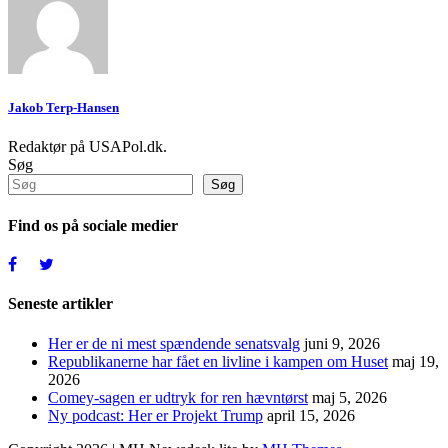
Jakob Terp-Hansen
Redaktør på USAPol.dk.
Søg
Søg
Find os på sociale medier
Seneste artikler
Her er de ni mest spændende senatsvalg
juni 9, 2026
Republikanerne har fået en livline i kampen om Huset
maj 19,
2026
Comey-sagen er udtryk for ren hævntørst
maj 5, 2026
Ny podcast: Her er Projekt Trump
april 15, 2026