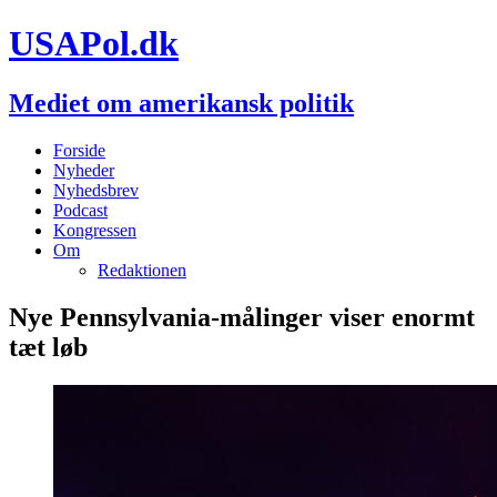
USAPol.dk
Mediet om amerikansk politik
Forside
Nyheder
Nyhedsbrev
Podcast
Kongressen
Om
Redaktionen
Nye Pennsylvania-målinger viser enormt
tæt løb