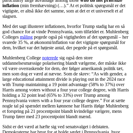
particularly large advantage among those
who do not prioritize
inflation
(min fremhævning) (…).” At et politisk spørgsmål er det
vigtigste, er altså ikke det samme, som at det er et universelt et af
slagsen.
Med det sagt illusterer inflationen, hvorfor Trump stadig har en så
god chance for at vinde Pennsylvania, som tilfældet er. Muhlenberg
Colleges
måling
pegede også på vigtigheden af det spørgsmål – her
svarede 35 %, at økonomi/inflation var det vigtigste spørgsmål for
dem, hvilket var det højeste antal, der pegede på et spørgsmål.
Muhlenberg College
noterede
sig også den store
uddannelsesmæssige polarisering blandt vælgerne, der måske ikke
vil være overraskende for dem, der følger amerikansk politik tæt,
men som dog er værd at nævne. Som de skrev: “As with gender, a
large educational attainment divide is playing out in the 2024 race
with Trump maintaining a 19 point advantage (58% to 37%) over
Harris among voters without a four year college degree, with Harris
holding a 32 point lead (65% to 33%) over Trump among
Pennsylvania voters with a four year college degree.” For at sætte
nogle tal på spændet mellem kønnene har Harris ifølge Muhlenberg
et forspring på 21 procentpoint blandt kvindelige vælgere, mens
Trump fører med 23 procentpoint blandt mænd.
Sidst er det værd at hæfte sig ved senatsvalget i delstaten.
Demokraterne har brug for at holde sædet i Pennsylvania, hvor