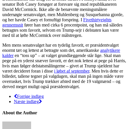
senator Bob Casey forsøger at forsvare sig mod republikaneren
David McCormick. Ikke alle de benævnte meningsmålere
undersøgte senatsvalget, men Muhlenberg og Susquehanna gjorde,
og her havde Casey et fornuftigt forspring. I
Fivethirtyeights
gennemsnit
fører han med cirka 6 procentpoint, og han må således
betragtes som favorit, selvom en Trump-sejr i delstaten kan være
med til at løfte McCormick over målstregen.
Men mens senatsvalget har en tydelig favorit, er præsidentvalget
enormt tæt og lettest at betragte som det, amerikanske
analytikere
kalder
en “toss up” – at valget grundlæggende står lige. Skal man
pege på en yderst snæver favorit, er det nok lettest at pege på Harris,
hvis man følger delstatsmålingerne – givet at Trump sjældent har
været decideret foran i disse
i løbet af september
. Men hvis dette er
billedet, tallene tegner på valgdagen, skal man på ingen måde være
overrasket, hvis Trump trækker afsted med de 19 valgmænd – og
derved meget muligt også præsidentvalget.
Forrige indlæg
Næste indlæg
About the Author