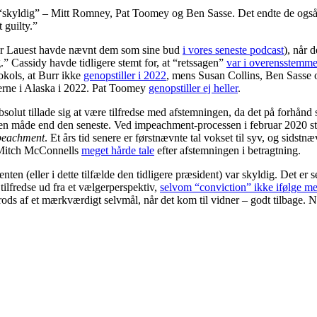
me “skyldig” – Mitt Romney, Pat Toomey og Ben Sasse. Det endte de og
 guilty.”
per Lauest havde nævnt dem som sine bud
i vores seneste podcast
), når 
” Cassidy havde tidligere stemt for, at “retssagen”
var i overensstemme
okols, at Burr ikke
genopstiller i 2022
, mens Susan Collins, Ben Sasse o
erne i Alaska i 2022. Pat Toomey
genopstiller ej heller
.
ut tillade sig at være tilfredse med afstemningen, da det på forhånd sy
nden måde end den seneste. Ved impeachment-processen i februar 2020 ste
eachment
. Et års tid senere er førstnævnte tal vokset til syv, og sidstn
r Mitch McConnells
meget hårde tale
efter afstemningen i betragtning.
enten (eller i dette tilfælde den tidligere præsident) var skyldig. Det er s
ilfredse ud fra et vælgerperspektiv,
selvom “conviction” ikke ifølge m
trods af et mærkværdigt selvmål, når det kom til vidner – godt tilbage.