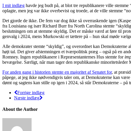
I mit indlæg
havde jeg budt på, at blot tre republikanere ville stem
oplagte, men jeg var ikke overbevist og troede, at de ville stemme “not
Det gjorde de ikke. De fem var dog ikke så overraskende igen (Kas
fra Louisiana og især Richard Burr fra North Carolina stemte “skyldig.
beslutningen om at stemme skyldig. Det er måske værd at føre til prot
genvalg i 2024, mens Murkowski er tættere på – hun skal møde vælg
Alle demokrater stemte “skyldig”, og overordnet kan Demokraterne absol
højt tal. Det giver afstemningen et tværpolitisk præg – også på en a
Romney. Ingen republikanere i Repræsentanternes Hus stemte for
imp
bevægelse. Særligt, når man tager den republikanske minoritetslede
For anden gang i historien stemte en majoritet af Senatet for
, at præsid
påpege, at jeg ikke nødvendigvis taler om, at Demokraterne kan være t
dømt og sagtens kan stille op igen i 2024, så står Demokraterne – på 
Forrige indlæg
Næste indlæg
About the Author