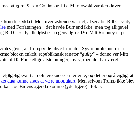
så med at gøre. Susan Collins og Lisa Murkowski var derudover
det kom til stykket. Men overraskende var det, at senator Bill Cassidy
lse
med Forfatningen – det havde Burr end ikke, men tog alligevel
g Bill Cassidy alle først er på genvalg i 2026. Mitt Romney er på
ntes givet, at Trump ville blive frifundet. Syv republikanere er et
mte blot en enkelt, republikansk senator “
guilty
” – denne var Mitt
ævnte til 10. Forskellige afstemninger, jovist, men der har været
elvfølgelig svært at definere succeskriterierne, og det er også vigtigt at
eget data
kunne siges at være upopulært.
Men selvom Trump ikke blev
 Nu kan Joe Bidens agenda komme (yderligere) i fokus.