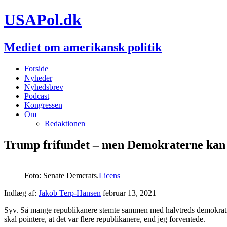
USAPol.dk
Mediet om amerikansk politik
Forside
Nyheder
Nyhedsbrev
Podcast
Kongressen
Om
Redaktionen
Trump frifundet – men Demokraterne kan 
Foto: Senate Demcrats.
Licens
Indlæg af:
Jakob Terp-Hansen
februar 13, 2021
Syv. Så mange republikanere stemte sammen med halvtreds demokratis
skal pointere, at det var flere republikanere, end jeg forventede.