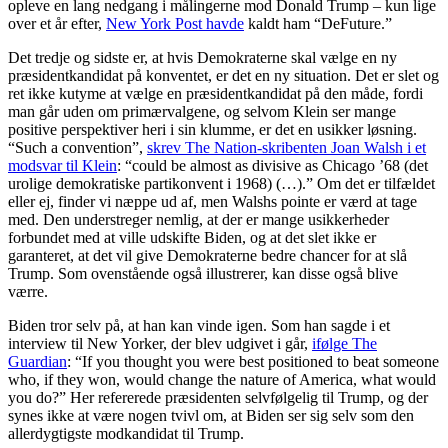
opleve en lang nedgang i målingerne mod Donald Trump – kun lige
over et år efter,
New York Post havde
kaldt ham “DeFuture.”
Det tredje og sidste er, at hvis Demokraterne skal vælge en ny
præsidentkandidat på konventet, er det en ny situation. Det er slet og
ret ikke kutyme at vælge en præsidentkandidat på den måde, fordi
man går uden om primærvalgene, og selvom Klein ser mange
positive perspektiver heri i sin klumme, er det en usikker løsning.
“Such a convention”,
skrev The Nation-skribenten Joan Walsh i et
modsvar til Klein
: “could be almost as divisive as Chicago ’68 (det
urolige demokratiske partikonvent i 1968) (…).” Om det er tilfældet
eller ej, finder vi næppe ud af, men Walshs pointe er værd at tage
med. Den understreger nemlig, at der er mange usikkerheder
forbundet med at ville udskifte Biden, og at det slet ikke er
garanteret, at det vil give Demokraterne bedre chancer for at slå
Trump. Som ovenstående også illustrerer, kan disse også blive
værre.
Biden tror selv på, at han kan vinde igen. Som han sagde i et
interview til New Yorker, der blev udgivet i går,
ifølge The
Guardian
: “If you thought you were best positioned to beat someone
who, if they won, would change the nature of America, what would
you do?” Her refererede præsidenten selvfølgelig til Trump, og der
synes ikke at være nogen tvivl om, at Biden ser sig selv som den
allerdygtigste modkandidat til Trump.