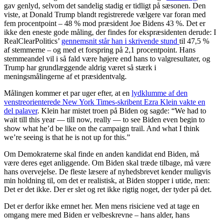
gav genlyd, selvom det sandelig stadig er tidligt på sæsonen. Den
viste, at Donald Trump blandt registrerede vælgere var foran med
fem procentpoint – 48 % mod præsident Joe Bidens 43 %. Det er
ikke den eneste gode måling, der findes for ekspræsidenten derude: I
RealClearPolitics’
gennemsnit står han i skrivende stund
til 47,5 %
af stemmerne – og med et forspring på 2,1 procentpoint. Hans
stemmeandel vil i så fald være højere end hans to valgresultater, og
Trump har grundlæggende aldrig været så stærk i
meningsmålingerne af et præsidentvalg.
Målingen kommer et par uger efter, at en
lydklumme af den
venstreorienterede New York Times-skribent Ezra Klein vakte en
del palaver
. Klein har mistet troen på Biden og sagde: “We had to
wait till this year — till now, really — to see Biden even begin to
show what he’d be like on the campaign trail. And what I think
we’re seeing is that he is not up for this.”
Om Demokraterne skal finde en anden kandidat end Biden, må
være deres eget anliggende. Om Biden skal træde tilbage, må være
hans overvejelse. De fleste læsere af nyhedsbrevet kender muligvis
min holdning til, om det er realistisk, at Biden stopper i utide, men:
Det er det ikke. Der er slet og ret ikke rigtig noget, der tyder på det.
Det er derfor ikke emnet her. Men mens risiciene ved at tage en
omgang mere med Biden er velbeskrevne – hans alder, hans