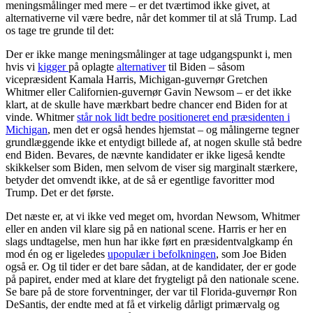
meningsmålinger med mere – er det tværtimod ikke givet, at
alternativerne vil være bedre, når det kommer til at slå Trump. Lad
os tage tre grunde til det:
Der er ikke mange meningsmålinger at tage udgangspunkt i, men
hvis vi
kigger
på oplagte
alternativer
til Biden – såsom
vicepræsident Kamala Harris, Michigan-guvernør Gretchen
Whitmer eller Californien-guvernør Gavin Newsom – er det ikke
klart, at de skulle have mærkbart bedre chancer end Biden for at
vinde. Whitmer
står nok lidt bedre positioneret end præsidenten i
Michigan
, men det er også hendes hjemstat – og målingerne tegner
grundlæggende ikke et entydigt billede af, at nogen skulle stå bedre
end Biden. Bevares, de nævnte kandidater er ikke ligeså kendte
skikkelser som Biden, men selvom de viser sig marginalt stærkere,
betyder det omvendt ikke, at de så er egentlige favoritter mod
Trump. Det er det første.
Det næste er, at vi ikke ved meget om, hvordan Newsom, Whitmer
eller en anden vil klare sig på en national scene. Harris er her en
slags undtagelse, men hun har ikke ført en præsidentvalgkamp én
mod én og er ligeledes
upopulær i befolkningen
, som Joe Biden
også er. Og til tider er det bare sådan, at de kandidater, der er gode
på papiret, ender med at klare det frygteligt på den nationale scene.
Se bare på de store forventninger, der var til Florida-guvernør Ron
DeSantis, der endte med at få et virkelig dårligt primærvalg og