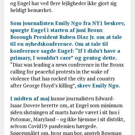
og Engel har ved flere lejligheder ikke gjort sig
heldigt bemærket.
Som journalisten Emily Ngo fra NY1 beskrev,
spurgte Engel i starten af juni Bronx
Borough President Ruben Diaz Jr. om at tale
til en nyhedskonference. Om at tale til
konference sagde Engel: “If I didn’t have a
primary, I wouldn’t care” og gentog dette.
“Diaz was leading a news conference in the Bronx
calling for peaceful protests in the wake of
violence that has rocked the city and country
after George Floyd’s killing”,
skrev Emily Ngo
.
I midten af maj
kunne journalisten Edward-
Isaac Dovere berette om, at Engel som minimum
siden slutningen af marts havde været i sit hus i
Potomac, Maryland – og ikke hjemme i sit distrikt,
selvom Covid19-pandemien hærgede.
Spørgsmålet om, hvor man bor, angreb Bowman