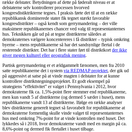
række delstater. Betydningen af dette på føderalt niveau er at
delstaterne selv kontrollerer processen hvorved
kongresdistiktrikterne tegnes. I praksis førte det til at en række
republikansk dominerede stater fik tegnet stærkt favorable
kongresdistrikter – også kendt som gerrymandering – der ville
maksimere republikanernes chancer ved valg til repræsentanternes
hus. Teknikken går ud på at tegne distrikterne således at
demokraternes vælgere koncentereres i få distrikter – typisk omkring
byerne – mens republikanerne så har det sandsynlige flertal i de
resterende distrikter. Det har i flere stater ført til distriktkort
der ikke
giver megen kulturel eller geografisk mening
.
Partisk gerrymandering er et ældgammelt fænomen, men fra 2010
satte republikanerne det i system
via REDMAP projektet
, der gik ud
på aggressivt at satse på at vinde magten i delstater for at kunne
kontrollere distriktstegningsprojektet. Et godt eksempel på
strategiens ”effektivitet” er valget i Pennsylvania i 2012, hvor
demokraterne fik ca. 1,5%-point flere stemmer end republikanerne,
men kun vandt 5 af distrikterne (og dermed 5 sæder i huset), mens
republikanerne vandt 13 af distrikterne. Ifølge en række analyser
blev distrikterne generelt tegnet så favorabelt for republikanerne at
demokraterne formentlig skulle vinde valget til repræsentanternes
hus med omkring 7%-point for at vinde kontrollen med huset. Det
lykkedes så i 2018, hvor demokraterne vandt med en margin på ca.
8,6%-point og dermed fik flertallet i huset tilbage.