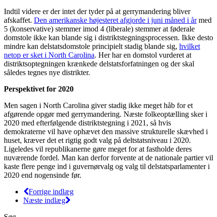
Indtil videre er der intet der tyder på at gerrymandering bliver
afskaffet.
Den amerikanske højesteret afgjorde i juni måned i år
med
5 (konservative) stemmer imod 4 (liberale) stemmer at føderale
domstole ikke kan blande sig i distriktstegningsprocessen. Ikke desto
mindre kan delstatsdomstole principielt stadig blande sig,
hvilket
netop er sket i North Carolina
. Her har en domstol vurderet at
distriktsoptegningen krænkede delstatsforfatningen og der skal
således tegnes nye distrikter.
Perspektivet for 2020
Men sagen i North Carolina giver stadig ikke meget håb for et
afgørende opgør med gerrymandering. Næste folkeoptælling sker i
2020 med efterfølgende distriktstegning i 2021, så hvis
demokraterne vil have ophævet den massive strukturelle skævhed i
huset, kræver det et rigtig godt valg på deltstatsniveau i 2020.
Ligeledes vil republikanerne gøre meget for at fastholde deres
nuværende fordel. Man kan derfor forvente at de nationale partier vil
kaste flere penge ind i guvernørvalg og valg til delstatsparlamenter i
2020 end nogensinde før.
Forrige indlæg
Næste indlæg
Søg