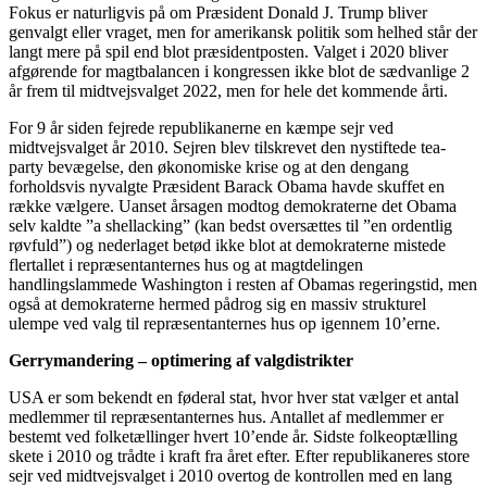
Fokus er naturligvis på om Præsident Donald J. Trump bliver
genvalgt eller vraget, men for amerikansk politik som helhed står der
langt mere på spil end blot præsidentposten. Valget i 2020 bliver
afgørende for magtbalancen i kongressen ikke blot de sædvanlige 2
år frem til midtvejsvalget 2022, men for hele det kommende årti.
For 9 år siden fejrede republikanerne en kæmpe sejr ved
midtvejsvalget år 2010. Sejren blev tilskrevet den nystiftede tea-
party bevægelse, den økonomiske krise og at den dengang
forholdsvis nyvalgte Præsident Barack Obama havde skuffet en
række vælgere. Uanset årsagen modtog demokraterne det Obama
selv kaldte ”a shellacking” (kan bedst oversættes til ”en ordentlig
røvfuld”) og nederlaget betød ikke blot at demokraterne mistede
flertallet i repræsentanternes hus og at magtdelingen
handlingslammede Washington i resten af Obamas regeringstid, men
også at demokraterne hermed pådrog sig en massiv strukturel
ulempe ved valg til repræsentanternes hus op igennem 10’erne.
Gerrymandering – optimering af valgdistrikter
USA er som bekendt en føderal stat, hvor hver stat vælger et antal
medlemmer til repræsentanternes hus. Antallet af medlemmer er
bestemt ved folketællinger hvert 10’ende år. Sidste folkeoptælling
skete i 2010 og trådte i kraft fra året efter. Efter republikaneres store
sejr ved midtvejsvalget i 2010 overtog de kontrollen med en lang