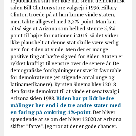
republikansk stat der ikke har stemt demokratisk
siden Bill Clintons store valgsejr i 1996. Hillary
Clinton troede på at hun kunne vinde staten,
men tabte alligevel med 3,5%-point. Man kan
altså sige at Arizona som helhed stemte 5,6%-
point til højre for nationen i 2016, så det virker
ikke plausibelt at denne stat skulle være særlig
nem for Biden at vinde. Men der er mange
positive ting at hæfte sig ved for Biden. Staten er
rykket kraftigt til venstre over de senere år. De
demografiske forskydninger er stærkt favorable
for demokraterne (et stigende antal unge og
latinamerikanere). Kyrsten Sinema blev i 2018
den første demokrat til at vinde et senatsvalg i
Arizona siden 1988.
Biden har pt lidt bedre
målinger her end i de tre andre stater med
en føring på omkring 4%-point
. Det bliver
spændende at se om det bliver i 2020 at Arizona
skifter ”farve”. Jeg tror at der er gode chancer.