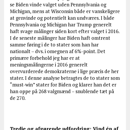
se Biden vinde valget uden Pennsylvania og
Michigan, mens at Wisconsin både er vanskeligere
at genvinde og potentielt kan undværes. I både
Pennsylvania og Michigan har Trump generelt
haft svage målinger siden kort efter valget i 2016.
I de seneste målinger har Biden haft omtrent
samme føring i de to stater som han har
nationalt – dvs. i omegnen af 6%-point. Det
primære forbehold jeg har er at
meningsmålingerne i 2016 generelt
overvurderede demokraterne i lige præcis de her
stater. I denne analyse betragtes de to stater som
“must-win” stater for Biden og klarer han det er
han oppe på 268 valgmænd – snublende tæt på
de 270.
Tredje og afgørende udfordring: Vind én af