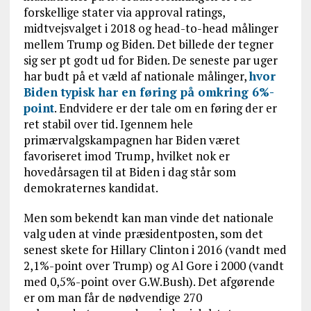
forskellige stater via approval ratings,
midtvejsvalget i 2018 og head-to-head målinger
mellem Trump og Biden. Det billede der tegner
sig ser pt godt ud for Biden. De seneste par uger
har budt på et væld af nationale målinger,
hvor
Biden typisk har en føring på omkring 6%-
point
. Endvidere er der tale om en føring der er
ret stabil over tid. Igennem hele
primærvalgskampagnen har Biden været
favoriseret imod Trump, hvilket nok er
hovedårsagen til at Biden i dag står som
demokraternes kandidat.
Men som bekendt kan man vinde det nationale
valg uden at vinde præsidentposten, som det
senest skete for Hillary Clinton i 2016 (vandt med
2,1%-point over Trump) og Al Gore i 2000 (vandt
med 0,5%-point over G.W.Bush). Det afgørende
er om man får de nødvendige 270