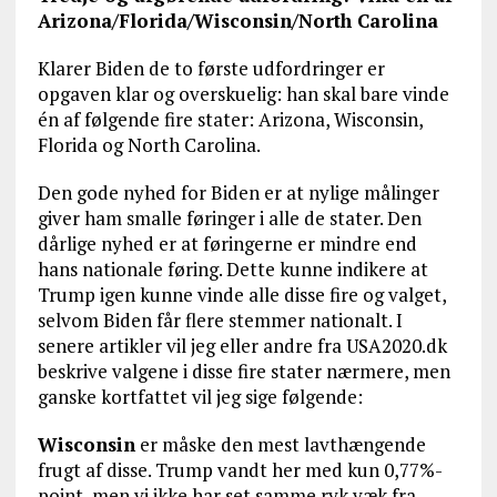
Arizona/Florida/Wisconsin/North Carolina
Klarer Biden de to første udfordringer er
opgaven klar og overskuelig: han skal bare vinde
én af følgende fire stater: Arizona, Wisconsin,
Florida og North Carolina.
Den gode nyhed for Biden er at nylige målinger
giver ham smalle føringer i alle de stater. Den
dårlige nyhed er at føringerne er mindre end
hans nationale føring. Dette kunne indikere at
Trump igen kunne vinde alle disse fire og valget,
selvom Biden får flere stemmer nationalt. I
senere artikler vil jeg eller andre fra USA2020.dk
beskrive valgene i disse fire stater nærmere, men
ganske kortfattet vil jeg sige følgende:
Wisconsin
er måske den mest lavthængende
frugt af disse. Trump vandt her med kun 0,77%-
point, men vi ikke har set samme ryk væk fra