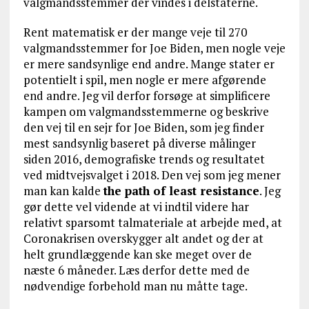
valgmandsstemmer der vindes i delstaterne.
Rent matematisk er der mange veje til 270
valgmandsstemmer for Joe Biden, men nogle veje
er mere sandsynlige end andre. Mange stater er
potentielt i spil, men nogle er mere afgørende
end andre. Jeg vil derfor forsøge at simplificere
kampen om valgmandsstemmerne og beskrive
den vej til en sejr for Joe Biden, som jeg finder
mest sandsynlig baseret på diverse målinger
siden 2016, demografiske trends og resultatet
ved midtvejsvalget i 2018. Den vej som jeg mener
man kan kalde
the path of least resistance
. Jeg
gør dette vel vidende at vi indtil videre har
relativt sparsomt talmateriale at arbejde med, at
Coronakrisen overskygger alt andet og der at
helt grundlæggende kan ske meget over de
næste 6 måneder. Læs derfor dette med de
nødvendige forbehold man nu måtte tage.