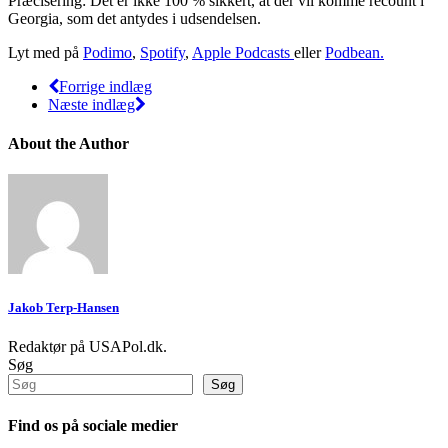
Præcisering: Det er ikke 100 % sikkert, at der vil komme recount i
Georgia, som det antydes i udsendelsen.
Lyt med på
Podimo
,
Spotify
,
Apple Podcasts
eller
Podbean.
Forrige indlæg
Næste indlæg
About the Author
Jakob Terp-Hansen
Redaktør på USAPol.dk.
Søg
Søg
Find os på sociale medier