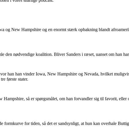
onen i vores snarlige podcast.
 Iowa og New Hampshire og en enormt stærk opbakning blandt afroamerika
le den nødvendige koalition. Bliver Sanders i ræset, uanset om han har 
e, hvor han han vinder Iowa, New Hampshire og Nevada, hvilket muligvi
re første stater.
 Hampshire, så er spørgsmålet, om han forvandler sig til favorit, ell
de formkurve for tiden, så det er sandsynligt, at hun kan overhale Buttig