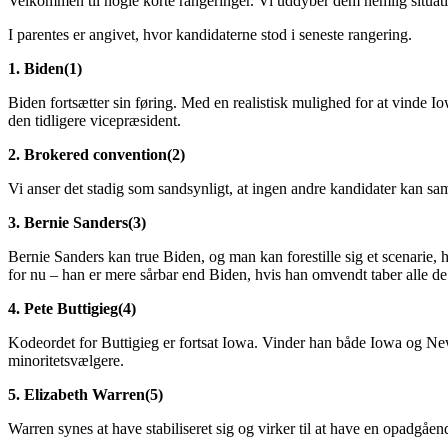
Velkommen til nogle korte rangeringer. Vi uddyber dem nemlig situati
I parentes er angivet, hvor kandidaterne stod i seneste rangering.
1. Biden(1)
Biden fortsætter sin føring. Med en realistisk mulighed for at vinde
den tidligere vicepræsident.
2. Brokered convention(2)
Vi anser det stadig som sandsynligt, at ingen andre kandidater kan sam
3. Bernie Sanders(3)
Bernie Sanders kan true Biden, og man kan forestille sig et scenari
for nu – han er mere sårbar end Biden, hvis han omvendt taber alle de t
4. Pete Buttigieg(4)
Kodeordet for Buttigieg er fortsat Iowa. Vinder han både Iowa og New
minoritetsvælgere.
5. Elizabeth Warren(5)
Warren synes at have stabiliseret sig og virker til at have en opadgåen