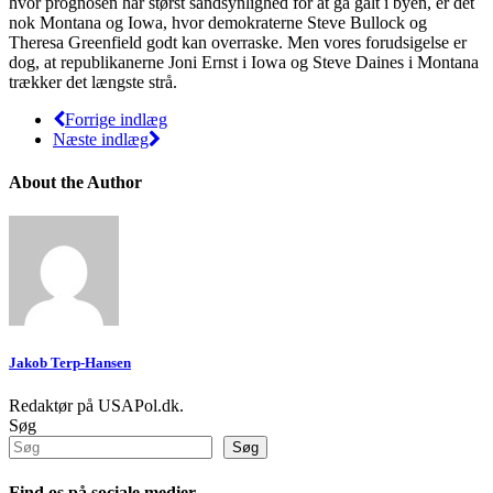
hvor prognosen har størst sandsynlighed for at gå galt i byen, er det
nok Montana og Iowa, hvor demokraterne Steve Bullock og
Theresa Greenfield godt kan overraske. Men vores forudsigelse er
dog, at republikanerne Joni Ernst i Iowa og Steve Daines i Montana
trækker det længste strå.
Forrige indlæg
Næste indlæg
About the Author
Jakob Terp-Hansen
Redaktør på USAPol.dk.
Søg
Søg
Find os på sociale medier