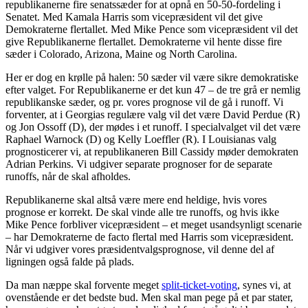
republikanerne fire senatssæder for at opnå en 50-50-fordeling i
Senatet. Med Kamala Harris som vicepræsident vil det give
Demokraterne flertallet. Med Mike Pence som vicepræsident vil det
give Republikanerne flertallet. Demokraterne vil hente disse fire
sæder i Colorado, Arizona, Maine og North Carolina.
Her er dog en krølle på halen: 50 sæder vil være sikre demokratiske
efter valget. For Republikanerne er det kun 47 – de tre grå er nemlig
republikanske sæder, og pr. vores prognose vil de gå i runoff. Vi
forventer, at i Georgias regulære valg vil det være David Perdue (R)
og Jon Ossoff (D), der mødes i et runoff. I specialvalget vil det være
Raphael Warnock (D) og Kelly Loeffler (R). I Louisianas valg
prognosticerer vi, at republikaneren Bill Cassidy møder demokraten
Adrian Perkins. Vi udgiver separate prognoser for de separate
runoffs, når de skal afholdes.
Republikanerne skal altså være mere end heldige, hvis vores
prognose er korrekt. De skal vinde alle tre runoffs, og hvis ikke
Mike Pence forbliver vicepræsident – et meget usandsynligt scenarie
– har Demokraterne de facto flertal med Harris som vicepræsident.
Når vi udgiver vores præsidentvalgsprognose, vil denne del af
ligningen også falde på plads.
Da man næppe skal forvente meget
split-ticket-voting
, synes vi, at
ovenstående er det bedste bud. Men skal man pege på et par stater,