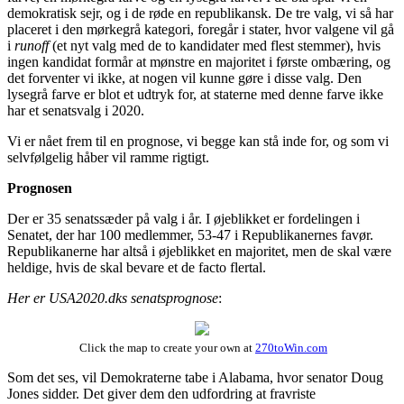
demokratisk sejr, og i de røde en republikansk. De tre valg, vi så har
placeret i den mørkegrå kategori, foregår i stater, hvor valgene vil gå
i
runoff
(et nyt valg med de to kandidater med flest stemmer), hvis
ingen kandidat formår at mønstre en majoritet i første ombæring, og
det forventer vi ikke, at nogen vil kunne gøre i disse valg. Den
lysegrå farve er blot et udtryk for, at staterne med denne farve ikke
har et senatsvalg i 2020.
Vi er nået frem til en prognose, vi begge kan stå inde for, og som vi
selvfølgelig håber vil ramme rigtigt.
Prognosen
Der er 35 senatssæder på valg i år. I øjeblikket er fordelingen i
Senatet, der har 100 medlemmer, 53-47 i Republikanernes favør.
Republikanerne har altså i øjeblikket en majoritet, men de skal være
heldige, hvis de skal bevare et de facto flertal.
Her er USA2020.dks senatsprognose
:
Click the map to create your own at
270toWin.com
Som det ses, vil Demokraterne tabe i Alabama, hvor senator Doug
Jones sidder. Det giver dem den udfordring at fravriste