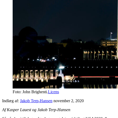
Foto: John Brighenti.
Licens
Indlæg af:
Jakob Terp-Hansen
november 2, 2020
Af Kasper Lauest og Jakob Terp-Hansen