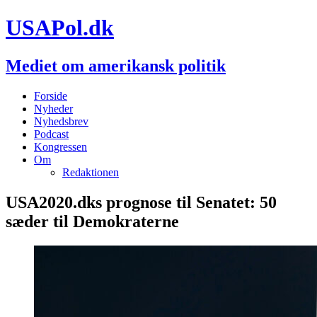
USAPol.dk
Mediet om amerikansk politik
Forside
Nyheder
Nyhedsbrev
Podcast
Kongressen
Om
Redaktionen
USA2020.dks prognose til Senatet: 50
sæder til Demokraterne