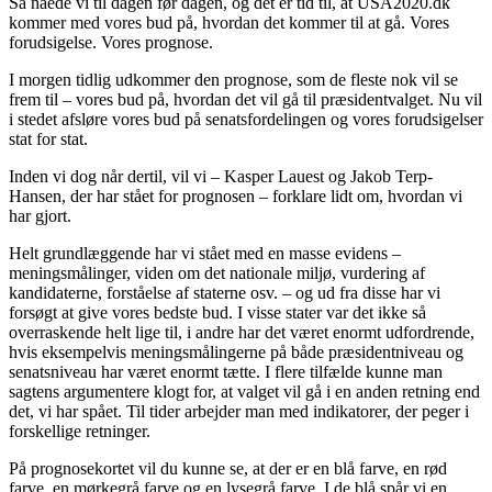
Så nåede vi til dagen før dagen, og det er tid til, at USA2020.dk
kommer med vores bud på, hvordan det kommer til at gå. Vores
forudsigelse. Vores prognose.
I morgen tidlig udkommer den prognose, som de fleste nok vil se
frem til – vores bud på, hvordan det vil gå til præsidentvalget. Nu vil
i stedet afsløre vores bud på senatsfordelingen og vores forudsigelser
stat for stat.
Inden vi dog når dertil, vil vi – Kasper Lauest og Jakob Terp-
Hansen, der har stået for prognosen – forklare lidt om, hvordan vi
har gjort.
Helt grundlæggende har vi stået med en masse evidens –
meningsmålinger, viden om det nationale miljø, vurdering af
kandidaterne, forståelse af staterne osv. – og ud fra disse har vi
forsøgt at give vores bedste bud. I visse stater var det ikke så
overraskende helt lige til, i andre har det været enormt udfordrende,
hvis eksempelvis meningsmålingerne på både præsidentniveau og
senatsniveau har været enormt tætte. I flere tilfælde kunne man
sagtens argumentere klogt for, at valget vil gå i en anden retning end
det, vi har spået. Til tider arbejder man med indikatorer, der peger i
forskellige retninger.
På prognosekortet vil du kunne se, at der er en blå farve, en rød
farve, en mørkegrå farve og en lysegrå farve. I de blå spår vi en