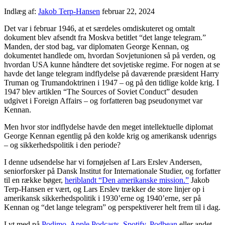
Indlæg af:
Jakob Terp-Hansen
februar 22, 2024
Det var i februar 1946, at et særdeles omdiskuteret og omtalt
dokument blev afsendt fra Moskva betitlet “det lange telegram.”
Manden, der stod bag, var diplomaten George Kennan, og
dokumentet handlede om, hvordan Sovjetunionen så på verden, og
hvordan USA kunne håndtere det sovjetiske regime. For nogen at se
havde det lange telegram indflydelse på daværende præsident Harry
Truman og Trumandoktrinen i 1947 – og på den tidlige kolde krig. I
1947 blev artiklen “The Sources of Soviet Conduct” desuden
udgivet i Foreign Affairs – og forfatteren bag pseudonymet var
Kennan.
Men hvor stor indflydelse havde den meget intellektuelle diplomat
George Kennan egentlig på den kolde krig og amerikansk udenrigs
– og sikkerhedspolitik i den periode?
I denne udsendelse har vi fornøjelsen af Lars Erslev Andersen,
seniorforsker på Dansk Institut for Internationale Studier, og forfatter
til en række bøger,
heriblandt “Den amerikanske mission.”
Jakob
Terp-Hansen er vært, og Lars Erslev trækker de store linjer op i
amerikansk sikkerhedspolitik i 1930’erne og 1940’erne, ser på
Kennan og “det lange telegram” og perspektiverer helt frem til i dag.
Lyt med på
Podimo
,
Apple Podcasts
,
Spotify
,
Podbean
eller andet.