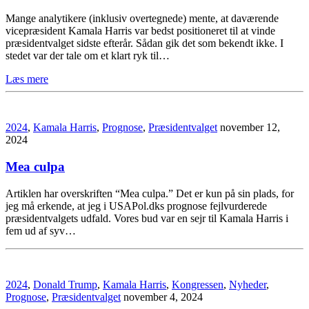
Mange analytikere (inklusiv overtegnede) mente, at daværende
vicepræsident Kamala Harris var bedst positioneret til at vinde
præsidentvalget sidste efterår. Sådan gik det som bekendt ikke. I
stedet var der tale om et klart ryk til…
Læs mere
2024
,
Kamala Harris
,
Prognose
,
Præsidentvalget
november 12,
2024
Mea culpa
Artiklen har overskriften “Mea culpa.” Det er kun på sin plads, for
jeg må erkende, at jeg i USAPol.dks prognose fejlvurderede
præsidentvalgets udfald. Vores bud var en sejr til Kamala Harris i
fem ud af syv…
2024
,
Donald Trump
,
Kamala Harris
,
Kongressen
,
Nyheder
,
Prognose
,
Præsidentvalget
november 4, 2024