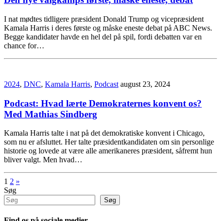
I nat mødtes tidligere præsident Donald Trump og vicepræsident
Kamala Harris i deres første og måske eneste debat på ABC News.
Begge kandidater havde en hel del på spil, fordi debatten var en
chance for…
2024
,
DNC
,
Kamala Harris
,
Podcast
august 23, 2024
Podcast: Hvad lærte Demokraternes konvent os?
Med Mathias Sindberg
Kamala Harris talte i nat på det demokratiske konvent i Chicago,
som nu er afsluttet. Her talte præsidentkandidaten om sin personlige
historie og lovede at være alle amerikaneres præsident, såfremt hun
bliver valgt. Men hvad…
Indlægsinddeling
1
2
»
Søg
Søg
Find os på sociale medier