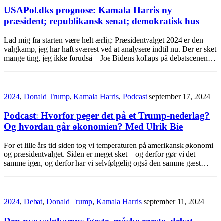
USAPol.dks prognose: Kamala Harris ny
præsident; republikansk senat; demokratisk hus
Lad mig fra starten være helt ærlig: Præsidentvalget 2024 er den
valgkamp, jeg har haft sværest ved at analysere indtil nu. Der er sket
mange ting, jeg ikke forudså – Joe Bidens kollaps på debatscenen…
2024
,
Donald Trump
,
Kamala Harris
,
Podcast
september 17, 2024
Podcast: Hvorfor peger det på et Trump-nederlag?
Og hvordan går økonomien? Med Ulrik Bie
For et lille års tid siden tog vi temperaturen på amerikansk økonomi
og præsidentvalget. Siden er meget sket – og derfor gør vi det
samme igen, og derfor har vi selvfølgelig også den samme gæst…
2024
,
Debat
,
Donald Trump
,
Kamala Harris
september 11, 2024
Den nye valgkamps første, måske eneste, debat