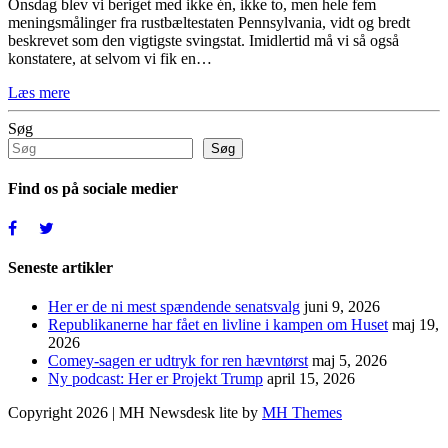
Onsdag blev vi beriget med ikke én, ikke to, men hele fem
meningsmålinger fra rustbæltestaten Pennsylvania, vidt og bredt
beskrevet som den vigtigste svingstat. Imidlertid må vi så også
konstatere, at selvom vi fik en…
Læs mere
Søg
Søg
Find os på sociale medier
Seneste artikler
Her er de ni mest spændende senatsvalg
juni 9, 2026
Republikanerne har fået en livline i kampen om Huset
maj 19,
2026
Comey-sagen er udtryk for ren hævntørst
maj 5, 2026
Ny podcast: Her er Projekt Trump
april 15, 2026
Copyright 2026 | MH Newsdesk lite by
MH Themes