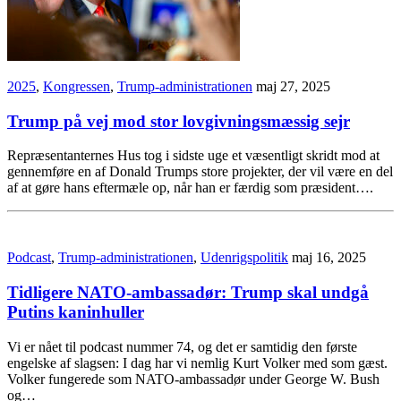
2025
,
Kongressen
,
Trump-administrationen
maj 27, 2025
Trump på vej mod stor lovgivningsmæssig sejr
Repræsentanternes Hus tog i sidste uge et væsentligt skridt mod at
gennemføre en af Donald Trumps store projekter, der vil være en del
af at gøre hans eftermæle op, når han er færdig som præsident….
Podcast
,
Trump-administrationen
,
Udenrigspolitik
maj 16, 2025
Tidligere NATO-ambassadør: Trump skal undgå
Putins kaninhuller
Vi er nået til podcast nummer 74, og det er samtidig den første
engelske af slagsen: I dag har vi nemlig Kurt Volker med som gæst.
Volker fungerede som NATO-ambassadør under George W. Bush
og…