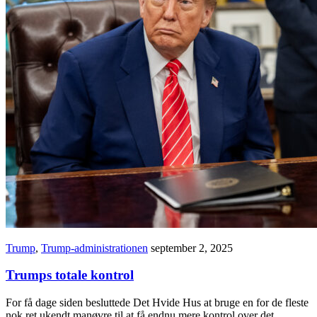
Trump
,
Trump-administrationen
september 2, 2025
Trumps totale kontrol
For få dage siden besluttede Det Hvide Hus at bruge en for de fleste
nok ret ukendt manøvre til at få endnu mere kontrol over det