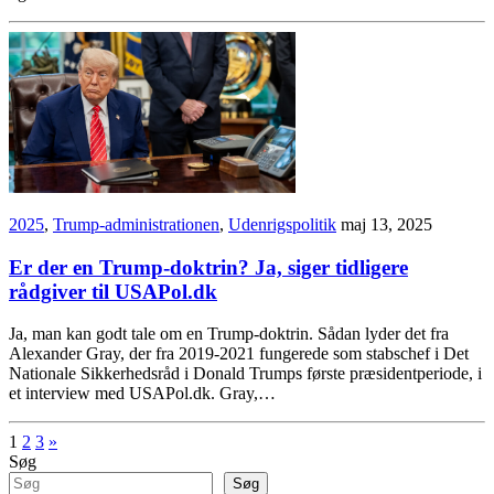
2025
,
Trump-administrationen
,
Udenrigspolitik
maj 13, 2025
Er der en Trump-doktrin? Ja, siger tidligere
rådgiver til USAPol.dk
Ja, man kan godt tale om en Trump-doktrin. Sådan lyder det fra
Alexander Gray, der fra 2019-2021 fungerede som stabschef i Det
Nationale Sikkerhedsråd i Donald Trumps første præsidentperiode, i
et interview med USAPol.dk. Gray,…
Indlægsinddeling
1
2
3
»
Søg
Søg