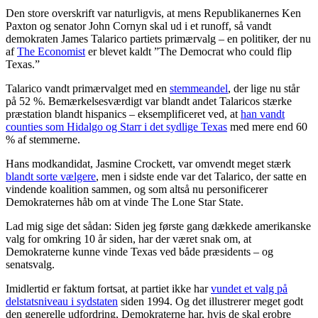
Den store overskrift var naturligvis, at mens Republikanernes Ken
Paxton og senator John Cornyn skal ud i et runoff, så vandt
demokraten James Talarico partiets primærvalg – en politiker, der nu
af
The Economist
er blevet kaldt ”The Democrat who could flip
Texas.”
Talarico vandt primærvalget med en
stemmeandel
, der lige nu står
på 52 %. Bemærkelsesværdigt var blandt andet Talaricos stærke
præstation blandt hispanics – eksemplificeret ved, at
han vandt
counties som Hidalgo og Starr i det sydlige Texas
med mere end 60
% af stemmerne.
Hans modkandidat, Jasmine Crockett, var omvendt meget stærk
blandt sorte vælgere
, men i sidste ende var det Talarico, der satte en
vindende koalition sammen, og som altså nu personificerer
Demokraternes håb om at vinde The Lone Star State.
Lad mig sige det sådan: Siden jeg første gang dækkede amerikanske
valg for omkring 10 år siden, har der været snak om, at
Demokraterne kunne vinde Texas ved både præsidents – og
senatsvalg.
Imidlertid er faktum fortsat, at partiet ikke har
vundet et valg på
delstatsniveau i sydstaten
siden 1994. Og det illustrerer meget godt
den generelle udfordring, Demokraterne har, hvis de skal erobre