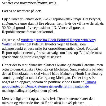
Senatet ved novembers midtvejsvalg.
Lad os se nærmere på det:
I øjeblikket er Senatet delt 53-47 i republikansk favør. Det betyder,
at Demokraterne skal gå fire pladser frem, hvis de vil have flertal, da
50-50 på grund af vicepræsident J.D. Vance vil gøre, at
Republikanerne fortsat har kontrol.
Og ser vi på
vurderingerne fra Cook Political Report with Amy
Walter
, så bliver det tydeligt, hvorfor vejen til flertal som
udgangspunkt er besværlig for oppositionspartiet. Cook Political
Report opfatter nemlig fire senatsvalg som “toss ups”, altså de mest
spændende og uforudsigelige af slagsen.
Her er der to republikanske pladser i Maine og North Carolina, men
også to demokratiske i Georgia og Michigan. Sandsynligvis betyder
det, at Demokraterne skal vinde i både Maine og North Carolina og
samtidig undgå at tabe i Georgia og Michigan. Det er i sig selv
noget af en opgave, selvom de politiske vinde i form af
Trumps
upopularitet
og
Demokraternes generelle føring i nationale
meningsmålinger hjælper dem på vej.
Men tydeligt er det også, at selv hvis Demokraterne klarer den
mission og vinder de fire, så får de altså kun 49 pladser