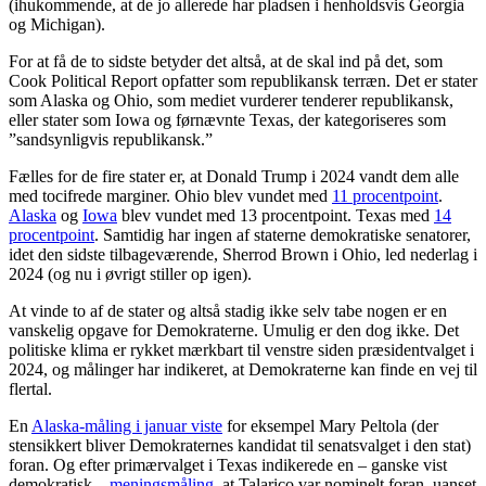
(ihukommende, at de jo allerede har pladsen i henholdsvis Georgia
og Michigan).
For at få de to sidste betyder det altså, at de skal ind på det, som
Cook Political Report opfatter som republikansk terræn. Det er stater
som Alaska og Ohio, som mediet vurderer tenderer republikansk,
eller stater som Iowa og førnævnte Texas, der kategoriseres som
”sandsynligvis republikansk.”
Fælles for de fire stater er, at Donald Trump i 2024 vandt dem alle
med tocifrede marginer. Ohio blev vundet med
11 procentpoint
.
Alaska
og
Iowa
blev vundet med 13 procentpoint. Texas med
14
procentpoint
. Samtidig har ingen af staterne demokratiske senatorer,
idet den sidste tilbageværende, Sherrod Brown i Ohio, led nederlag i
2024 (og nu i øvrigt stiller op igen).
At vinde to af de stater og altså stadig ikke selv tabe nogen er en
vanskelig opgave for Demokraterne. Umulig er den dog ikke. Det
politiske klima er rykket mærkbart til venstre siden præsidentvalget i
2024, og målinger har indikeret, at Demokraterne kan finde en vej til
flertal.
En
Alaska-måling i januar viste
for eksempel Mary Peltola (der
stensikkert bliver Demokraternes kandidat til senatsvalget i den stat)
foran. Og efter primærvalget i Texas indikerede en – ganske vist
demokratisk –
meningsmåling
, at Talarico var nominelt foran, uanset