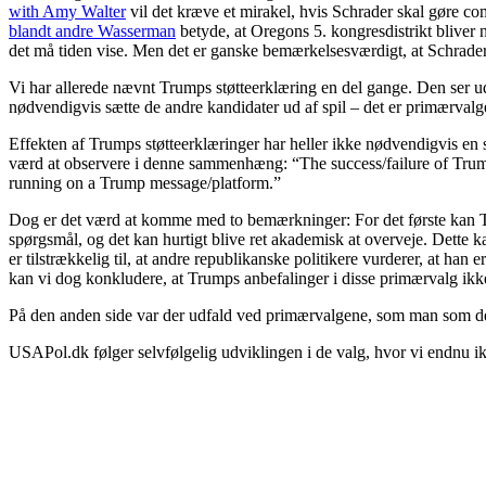
with Amy Walter
vil det kræve et mirakel, hvis Schrader skal gøre c
blandt andre Wasserman
betyde, at Oregons 5. kongresdistrikt bliver n
det må tiden vise. Men det er ganske bemærkelsesværdigt, at Schrader st
Vi har allerede nævnt Trumps støtteerklæring en del gange. Den ser ud
nødvendigvis sætte de andre kandidater ud af spil – det er primærvalge
Effekten af Trumps støtteerklæringer har heller ikke nødvendigvis en
værd at observere i denne sammenhæng: “
The success/failure of Trum
running on a Trump message/platform.”
Dog er det værd at komme med to bemærkninger: For det første kan Tru
spørgsmål, og det kan hurtigt blive ret akademisk at overveje. Dette k
er tilstrækkelig til, at andre republikanske politikere vurderer, at han
kan vi dog konkludere, at Trumps anbefalinger i disse primærvalg ikke
På den anden side var der udfald ved primærvalgene, som man som de
USAPol.dk følger selvfølgelig udviklingen i de valg, hvor vi endnu i