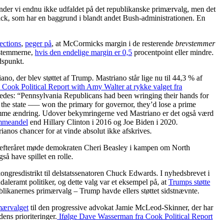
der vi endnu ikke udfaldet på det republikanske primærvalg, men det
ck, som har en baggrund i blandt andet Bush-administrationen. En
ections
,
peger på
, at McCormicks margin i de resterende
brevstemmer
f stemmerne,
hvis den endelige margin er 0,5
procentpoint eller mindre.
dspunkt.
, der blev støttet af Trump. Mastriano står lige nu til 44,3 % af
Cook Political Report with Amy Walter at rykke valget fra
åledes: “Pennsylvania Republicans had been wringing their hands for
n the state –— won the primary for governor, they’d lose a prime
mme ændring. Udover bekymringerne ved Mastriano er det også værd
emmeandel
end Hillary Clinton i 2016 og Joe Biden i 2020.
ianos chancer for at vinde absolut ikke afskrives.
l efteråret møde demokraten Cheri Beasley i kampen om North
så have spillet en rolle.
kongresdistrikt til delstatssenatoren Chuck Edwards. I nyhedsbrevet i
ndaleramt politiker, og dette valg var et eksempel på, at
Trumps støtte
likanernes primærvalg – Trump havde ellers støttet sidstnævnte.
mærvalget
til den progressive advokat Jamie McLeod-Skinner, der har
ens prioriteringer.
Ifølge Dave Wasserman fra Cook Political Report