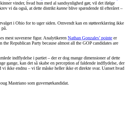
inner vinder, hvad hun med al sandsynlighed gør, vil det ifølge
rev vi da også, at dette distrikt
kunne
blive spændende til efteråret –
rvalget i Ohio for to uger siden. Omvendt kan en støtteerklæring ikke
 på.
rnes mest suveræne figur. Analytikeren
Nathan Gonzales’ pointe
er
hin the Republican Party because almost all the GOP candidates are
lede indflydelse i partiet – der er dog mange dimensioner af dette
nge gange, kan det så skabe en perception af faldende indflydelse, der
ed vi ikke endnu – vi får måske heller ikke et direkte svar. Uanset hvad
 Doug Mastriano som guvernørkandidat.