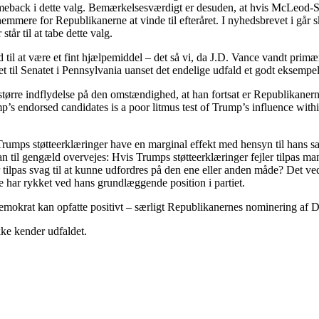
omeback i dette valg. Bemærkelsesværdigt er desuden, at hvis McLeod-Sk
emmere for Republikanerne at vinde til efteråret. I nyhedsbrevet i går sk
år til at tabe dette valg.
 til at være et fint hjælpemiddel – det så vi, da J.D. Vance vandt primæ
t til Senatet i Pennsylvania uanset det endelige udfald et godt eksempel
 større indflydelse på den omstændighed, at han fortsat er Republikane
p’s endorsed candidates is a poor litmus test of Trump’s influence wit
mps støtteerklæringer have en marginal effekt med hensyn til hans sam
an til gengæld overvejes: Hvis Trumps støtteerklæringer fejler tilpas ma
 er tilpas svag til at kunne udfordres på den ene eller anden måde? Det v
 har rykket ved hans grundlæggende position i partiet.
mokrat kan opfatte positivt – særligt Republikanernes nominering af
kke kender udfaldet.