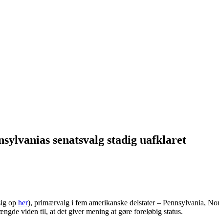
sylvanias senatsvalg stadig uafklaret
sig op
her
), primærvalg i fem amerikanske delstater – Pennsylvania, No
ngde viden til, at det giver mening at gøre foreløbig status.