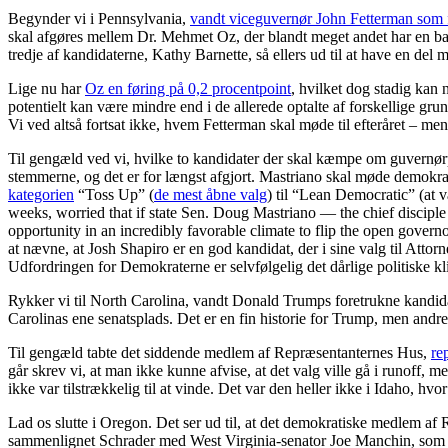
Begynder vi i Pennsylvania,
vandt viceguvernør John Fetterman som 
skal afgøres mellem Dr. Mehmet Oz, der blandt meget andet har en b
tredje af kandidaterne, Kathy Barnette, så ellers ud til at have en d
Lige nu har
Oz en føring på 0,2 procentpoint
, hvilket dog stadig kan 
potentielt kan være mindre end i de allerede optalte af forskellige 
Vi ved altså fortsat ikke, hvem Fetterman skal møde til efteråret – me
Til gengæld ved vi, hvilke to kandidater der skal kæmpe om guvernørpo
stemmerne, og det er for længst afgjort. Mastriano skal møde demokrat
kategorien
“Toss Up” (
de mest åbne valg
) til “Lean Democratic” (at 
weeks, worried that if state Sen. Doug Mastriano — the chief disciple 
opportunity in an incredibly favorable climate to flip the open governo
at nævne, at Josh Shapiro er en god kandidat, der i sine valg til Atto
Udfordringen for Demokraterne er selvfølgelig det dårlige politiske kl
Rykker vi til North Carolina, vandt Donald Trumps foretrukne kand
Carolinas ene senatsplads. Det er en fin historie for Trump, men andre
Til gengæld tabte det siddende medlem af Repræsentanternes Hus,
re
går skrev vi, at man ikke kunne afvise, at det valg ville gå i runoff, 
ikke var tilstrækkelig til at vinde. Det var den heller ikke i Idaho, hv
Lad os slutte i Oregon. Det ser ud til, at det demokratiske medlem af
sammenlignet Schrader med West Virginia-senator Joe Manchin, som bla