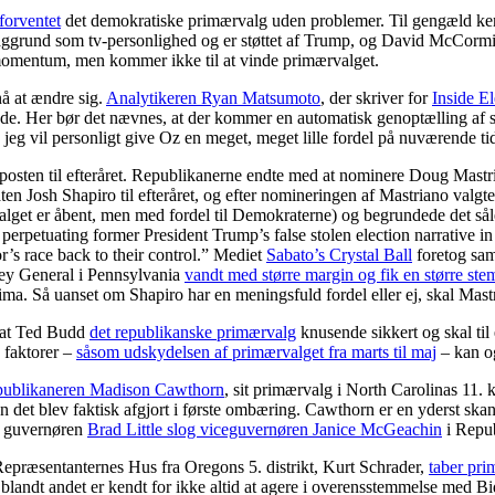
forventet
det demokratiske primærvalg uden problemer. Til gengæld ken
aggrund som tv-personlighed og er støttet af Trump, og David McCormi
el momentum, men kommer ikke til at vinde primærvalget.
nå at ændre sig.
Analytikeren Ryan Matsumoto
, der skriver for
Inside El
grunde. Her bør det nævnes, at der kommer en automatisk genoptælling a
n jeg vil personligt give Oz en meget, meget lille fordel på nuværende ti
sten til efteråret. Republikanerne endte med at nominere Doug Mastriano
en Josh Shapiro til efteråret, og efter nomineringen af Mastriano valgte
valget er åbent, men med fordel til Demokraterne) og begrundede det s
perpetuating former President Trump’s false stolen election narrative i
r’s race back to their control.” Mediet
Sabato’s Crystal Ball
foretog sa
rney General i Pennsylvania
vandt med større margin og fik en større st
ima. Så uanset om Shapiro har en meningsfuld fordel eller ej, skal Mastr
idat Ted Budd
det republikanske primærvalg
knusende sikkert og skal ti
 faktorer –
såsom udskydelsen af primærvalget fra marts til maj
– kan og
publikaneren Madison Cawthorn
, sit primærvalg i North Carolinas 11. 
men det blev faktisk afgjort i første ombæring. Cawthorn er en yderst ska
or guvernøren
Brad Little slog viceguvernøren Janice McGeachin
i Repub
 Repræsentanternes Hus fra Oregons 5. distrikt, Kurt Schrader,
taber pri
ndt andet er kendt for ikke altid at agere i overensstemmelse med Bid