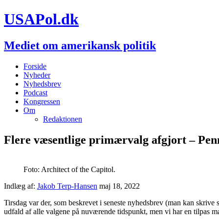
USAPol.dk
Mediet om amerikansk politik
Forside
Nyheder
Nyhedsbrev
Podcast
Kongressen
Om
Redaktionen
Flere væsentlige primærvalg afgjort – Penn
Foto: Architect of the Capitol.
Indlæg af:
Jakob Terp-Hansen
maj 18, 2022
Tirsdag var der, som beskrevet i seneste nyhedsbrev (man kan skrive 
udfald af alle valgene på nuværende tidspunkt, men vi har en tilpas mæ