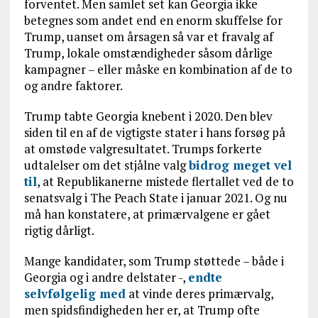
forventet. Men samlet set kan Georgia ikke
betegnes som andet end en enorm skuffelse for
Trump, uanset om årsagen så var et fravalg af
Trump, lokale omstændigheder såsom dårlige
kampagner – eller måske en kombination af de to
og andre faktorer.
Trump tabte Georgia knebent i 2020. Den blev
siden til en af de vigtigste stater i hans forsøg på
at omstøde valgresultatet. Trumps forkerte
udtalelser om det stjålne valg
bidrog meget vel
til
, at Republikanerne mistede flertallet ved de to
senatsvalg i The Peach State i januar 2021. Og nu
må han konstatere, at primærvalgene er gået
rigtig dårligt.
Mange kandidater, som Trump støttede – både i
Georgia og i andre delstater -,
endte
selvfølgelig med
at vinde deres primærvalg,
men spidsfindigheden her er, at Trump ofte