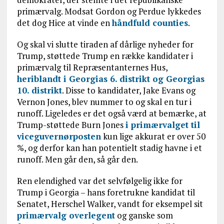
primærvalg. Modsat Gordon og Perdue lykkedes
det dog Hice at vinde en
håndfuld counties
.
Og skal vi slutte tiraden af dårlige nyheder for
Trump, støttede Trump en række kandidater i
primærvalg til Repræsentanternes Hus,
heriblandt i Georgias 6. distrikt og Georgias
10. distrikt
. Disse to kandidater, Jake Evans og
Vernon Jones, blev nummer to og skal en tur i
runoff. Ligeledes er det også værd at bemærke, at
Trump-støttede Burn Jones
i primærvalget til
viceguvernørposten
kun lige akkurat er over 50
%, og derfor kan han potentielt stadig havne i et
runoff. Men går den, så går den.
Ren elendighed var det selvfølgelig ikke for
Trump i Georgia – hans foretrukne kandidat til
Senatet, Herschel Walker, vandt for eksempel sit
primærvalg overlegent
og ganske som