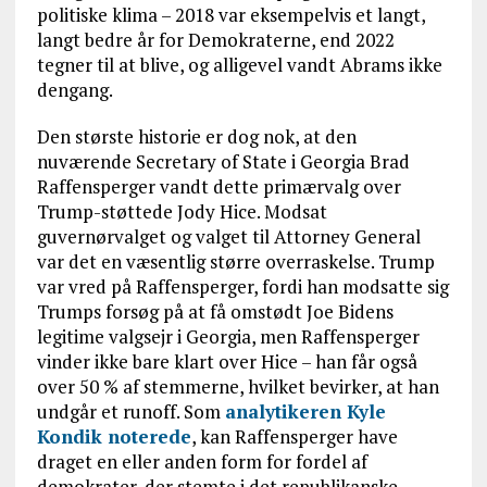
politiske klima – 2018 var eksempelvis et langt,
langt bedre år for Demokraterne, end 2022
tegner til at blive, og alligevel vandt Abrams ikke
dengang.
Den største historie er dog nok, at den
nuværende Secretary of State i Georgia Brad
Raffensperger vandt dette primærvalg over
Trump-støttede Jody Hice. Modsat
guvernørvalget og valget til Attorney General
var det en væsentlig større overraskelse. Trump
var vred på Raffensperger, fordi han modsatte sig
Trumps forsøg på at få omstødt Joe Bidens
legitime valgsejr i Georgia, men Raffensperger
vinder ikke bare klart over Hice – han får også
over 50 % af stemmerne, hvilket bevirker, at han
undgår et runoff. Som
analytikeren Kyle
Kondik noterede
, kan Raffensperger have
draget en eller anden form for fordel af
demokrater, der stemte i det republikanske