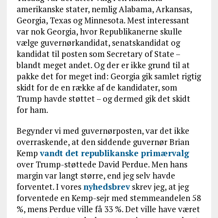
amerikanske stater, nemlig Alabama, Arkansas,
Georgia, Texas og Minnesota. Mest interessant
var nok Georgia, hvor Republikanerne skulle
vælge guvernørkandidat, senatskandidat og
kandidat til posten som Secretary of State –
blandt meget andet. Og der er ikke grund til at
pakke det for meget ind: Georgia gik samlet rigtig
skidt for de en række af de kandidater, som
Trump havde støttet – og dermed gik det skidt
for ham.
Begynder vi med guvernørposten, var det ikke
overraskende, at den siddende guvernør Brian
Kemp
vandt det republikanske primærvalg
over Trump-støttede David Perdue. Men hans
margin var langt større, end jeg selv havde
forventet. I vores
nyhedsbrev
skrev jeg, at jeg
forventede en Kemp-sejr med stemmeandelen 58
%, mens Perdue ville få 33 %. Det ville have været