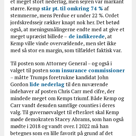
et meget stort nederlag, men sejren var markant
større. Kemp
står pt. til omkring 74 %
af
stemmerne, mens Perdue er under 22 %. Ordet
jordskredssejr rækker knapt nok her. Det betød
også, at meningsmålingerne endte med at give et
meget upræcist billede –
de indikerede
, at
Kemp ville vinde overvældende, men slet ikke
med så stor en margin, som tilfældet faktisk var.
Til posten som Attorney General – og også i
valget til posten
som insurance commissioner
– måtte Trumps foretrukne kandidat John
Gordon
lide nederlag
til den nuværende
indehaver af posten Chris Carr med cifre, der
mindede meget om Kemps triumf. Både Kemp og
Carr vandt desuden samtlige counties i deres
valg. Til guvernørvalget til efteråret skal Kemp
møde demokraten Stacey Abrams, som han også
mødte i 2018 og vandt over. I 2022 må han
betegnes som en lille favorit på grund af det