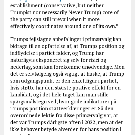
establishment (conservative, but neither
Trumpist nor necessarily Never Trump) core of
the party can still prevail when it more
effectively coordinates around one of its own
.”
Trumps fejlslagne anbefalinger i primærvalg kan
bidrage til en opfattelse af, at Trumps position og
indflydelse i partiet falder, og Trump har
naturligvis eksponeret sig selv for risici og
nederlag, som kan forekomme unødvendige. Men
det er selvfølgelig også vigtigt at huske, at Trump
som udgangspunkt er den enkeltfigur i partiet,
hvis støtte har den største positive effekt for en
kandidat, og i det hele taget kan man stille
spørgsmålstegn ved, hvor gode indikatorer på
Trumps position støtteerklæringer er. Så den
overordnede lektie fra disse primærvalg var, at
det var Trumps dårligste aften i 2022, men at det
ikke behøver betyde alverden for hans position i