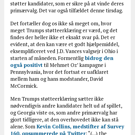
støtter kandidater, som er sikre på at vinde deres
primærvalg. Det var også tilfældet denne tirsdag.
Det fortæller dog os ikke så meget om, hvor
meget Trumps støtteerklæring er værd, og det
findes der heller ikke et eksakt svar på. Det er
evident, at den kan være et godt hjælpemiddel,
eksemplificeret ved J.D. Vances valgsejr i Ohio i
starten af måneden. Formentlig
bidrog den
også positivt
til Mehmet Oz’ kampagne i
Pennsylvania, hvor det fortsat er uafklaret
mellem ham og hans modstander, David
McCormick.
Men Trumps støtteerklæring sætter ikke
nødvendigvis andre kandidater helt ud af spillet,
og Georgia viste os, som andre primærvalg har
gjort tidligere, at den overhovedet ikke kan stå
alene. Som
Kevin Collins, medstifter af Survey
160, opsummerede på Twitter
: “(…)
the