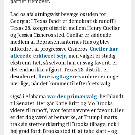
partiet fremover.
Lad os afslutningsvist bevæge os uden for
Georgia: I Texas fandt et demokratisk runoff i
Texas 28. kongresdistrikt mellem Henry Cuellar
og Jessica Cisneros sted. Cuellar er siddende
medlem af Repræsentanternes Hus og blev
udfordret af progressive Cisneros.
Cueller har
allerede erklæret sejr
, men valget er stadig
ekstremt tæt, så selvom han er svag favorit, er
det endnu ikke afgjort. Texas 28. distrikt er
desuden et,
flere
iagttagere
vurderer er noget
nær lige, når det kommer til efterårets valg.
Også i Alabama
var der primærvalg
, heriblandt
til Senatet. Her går Katie Britt og Mo Brooks
videre til runoff, hvor førstnævnte er favorit. Her
er det dog værd at bemærke, at Trump i marts
trak sin støtteerklæring til Brooks tilbage, nok i
høj grad fordi Brooks stod til at tabe klart – og