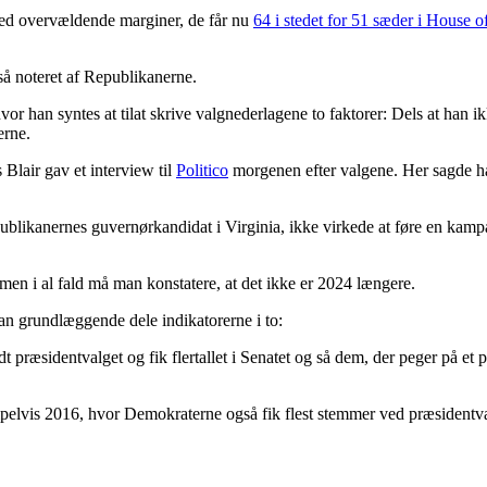
med overvældende marginer, de får nu
64 i stedet for 51 sæder i House o
gså noteret af Republikanerne.
hvor han syntes at tilat skrive valgnederlagene to faktorer: Dels at han 
erne.
Blair gav et interview til
Politico
morgenen efter valgene. Her sagde ha
blikanernes guvernørkandidat i Virginia, ikke virkede at føre en kamp
men i al fald må man konstatere, at det ikke er 2024 længere.
an grundlæggende dele indikatorerne i to:
 præsidentvalget og fik flertallet i Senatet og så dem, der peger på et 
elvis 2016, hvor Demokraterne også fik flest stemmer ved præsidentval