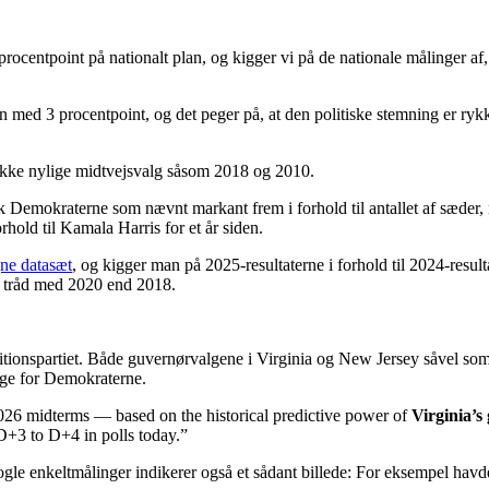
procentpoint på nationalt plan, og kigger vi på de nationale målinger a
 med 3 procentpoint, og det peger på, at den politiske stemning er ryk
kke nylige midtvejsvalg såsom 2018 og 2010.
ik Demokraterne som nævnt markant frem i forhold til antallet af sæder
rhold til Kamala Harris for et år siden.
gne datasæt
, og kigger man på 2025-resultaterne i forhold til 2024-resul
 i tråd med 2020 end 2018.
itionspartiet. Både guvernørvalgene i Virginia og New Jersey såvel som
bølge for Demokraterne.
 2026 midterms — based on the historical predictive power of
Virginia’s
D+3 to D+4 in polls today.”
ogle enkeltmålinger indikerer også et sådant billede: For eksempel hav