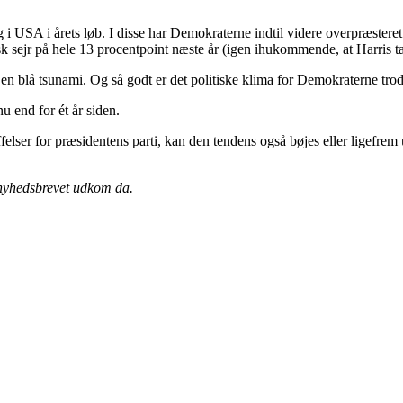
 i USA i årets løb. I disse har Demokraterne indtil videre overpræsteret
sk sejr på hele 13 procentpoint næste år (igen ihukommende, at Harris ta
 en blå tsunami. Og så godt er det politiske klima for Demokraterne trod
u end for ét år siden.
ffelser for præsidentens parti, kan den tendens også bøjes eller ligefr
 nyhedsbrevet udkom da.