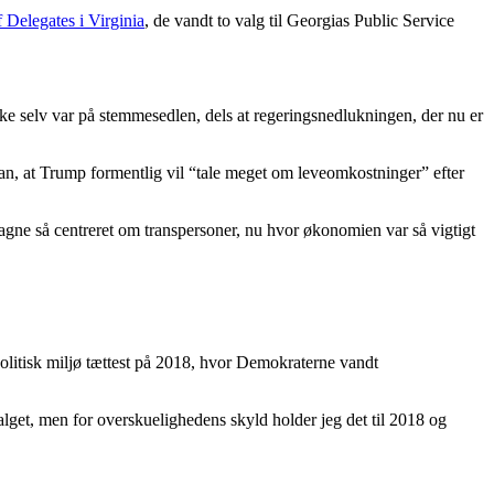
f Delegates i Virginia
, de vandt to valg til Georgias Public Service
ikke selv var på stemmesedlen, dels at regeringsnedlukningen, der nu er
n, at Trump formentlig vil “tale meget om leveomkostninger” efter
agne så centreret om transpersoner, nu hvor økonomien var så vigtigt
politisk miljø tættest på 2018, hvor Demokraterne vandt
get, men for overskuelighedens skyld holder jeg det til 2018 og