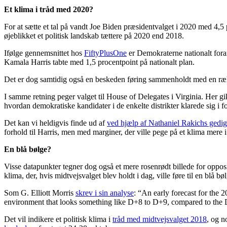
Et klima i tråd med 2020?
For at sætte et tal på vandt Joe Biden præsidentvalget i 2020 med 4,5 
øjeblikket et politisk landskab tættere på 2020 end 2018.
Ifølge gennemsnittet hos
FiftyPlusOne
er Demokraterne nationalt foran
Kamala Harris tabte med 1,5 procentpoint på nationalt plan.
Det er dog samtidig også en beskeden føring sammenholdt med en ræ
I samme retning peger valget til House of Delegates i Virginia. Her g
hvordan demokratiske kandidater i de enkelte distrikter klarede sig i fo
Det kan vi heldigvis finde ud af
ved hjælp af Nathaniel Rakichs gedi
forhold til Harris, men med marginer, der ville pege på et klima mere
En blå bølge?
Visse datapunkter tegner dog også et mere rosenrødt billede for oppos
klima, der, hvis midtvejsvalget blev holdt i dag, ville føre til en blå 
Som G. Elliott Morris
skrev i sin analyse
: “An early forecast for the
environment that looks something like D+8 to D+9, compared to the 
Det vil indikere et politisk klima i
tråd med midtvejsvalget 2018
, og n