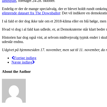
landsplan
, foretaget 24-28. oktober.
Endelig er der de mange specialvalg, der er blevet holdt rundt omkring
glimrende datasæt fra The Downballot
: Det vil indikere en demokrati
I så fald er der dog ikke tale om et 2018-klima eller en blå bølge, men
Hvad vi dog i al fald kan udlede, er, at Demokraterne står klart bedre n
Historien har dog også vist, at selvom midtvejsvalg typisk ender i sku
udestår endnu.
Udgivet på hjemmesiden 17. november, men sat til 11. november, da
Forrige indlæg
Næste indlæg
About the Author