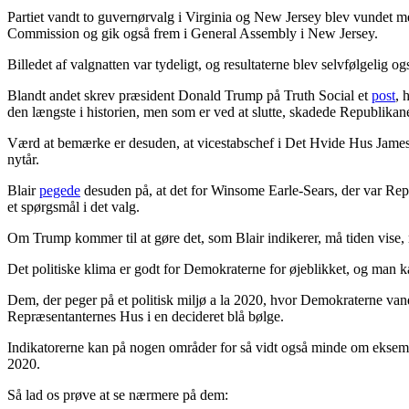
Partiet vandt to guvernørvalg i Virginia og New Jersey blev vundet 
Commission og gik også frem i General Assembly i New Jersey.
Billedet af valgnatten var tydeligt, og resultaterne blev selvfølgelig o
Blandt andet skrev præsident Donald Trump på Truth Social et
post
, 
den længste i historien, men som er ved at slutte, skadede Republikan
Værd at bemærke er desuden, at vicestabschef i Det Hvide Hus James 
nytår.
Blair
pegede
desuden på, at det for Winsome Earle-Sears, der var Repu
et spørgsmål i det valg.
Om Trump kommer til at gøre det, som Blair indikerer, må tiden vise, 
Det politiske klima er godt for Demokraterne for øjeblikket, og man k
Dem, der peger på et politisk miljø a la 2020, hvor Demokraterne vandt
Repræsentanternes Hus i en decideret blå bølge.
Indikatorerne kan på nogen områder for så vidt også minde om eksemp
2020.
Så lad os prøve at se nærmere på dem: