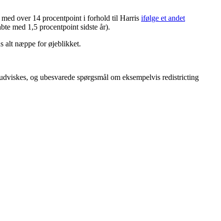
 med over 14 procentpoint i forhold til Harris
ifølge et andet
bte med 1,5 procentpoint sidste år).
s alt næppe for øjeblikket.
em udviskes, og ubesvarede spørgsmål om eksempelvis redistricting