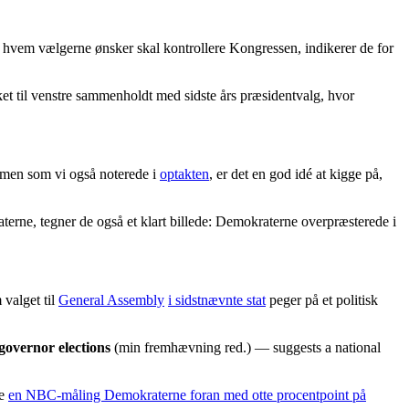
f, hvem vælgerne ønsker skal kontrollere Kongressen, indikerer de for
ket til venstre sammenholdt med sidste års præsidentvalg, hvor
, men som vi også noterede i
optakten
, er det en god idé at kigge på,
taterne, tegner de også et klart billede: Demokraterne overpræsterede i
 valget til
General Assembly
i sidstnævnte stat
peger på et politisk
 governor elections
(min fremhævning red.) — suggests a national
de
en NBC-måling Demokraterne foran med otte procentpoint på