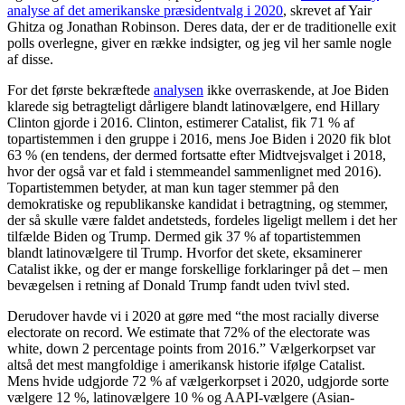
analyse af det amerikanske præsidentvalg i 2020
, skrevet af Yair
Ghitza og Jonathan Robinson. Deres data, der er de traditionelle exit
polls overlegne, giver en række indsigter, og jeg vil her samle nogle
af disse.
For det første bekræftede
analysen
ikke overraskende, at Joe Biden
klarede sig betragteligt dårligere blandt latinovælgere, end Hillary
Clinton gjorde i 2016. Clinton, estimerer Catalist, fik 71 % af
topartistemmen i den gruppe i 2016, mens Joe Biden i 2020 fik blot
63 % (en tendens, der dermed fortsatte efter Midtvejsvalget i 2018,
hvor der også var et fald i stemmeandel sammenlignet med 2016).
Topartistemmen betyder, at man kun tager stemmer på den
demokratiske og republikanske kandidat i betragtning, og stemmer,
der så skulle være faldet andetsteds, fordeles ligeligt mellem i det her
tilfælde Biden og Trump. Dermed gik 37 % af topartistemmen
blandt latinovælgere til Trump. Hvorfor det skete, eksaminerer
Catalist ikke, og der er mange forskellige forklaringer på det – men
bevægelsen i retning af Donald Trump fandt uden tvivl sted.
Derudover havde vi i 2020 at gøre med “the most racially diverse
electorate on record. We estimate that 72% of the electorate was
white, down 2 percentage points from 2016.” Vælgerkorpset var
altså det mest mangfoldige i amerikansk historie ifølge Catalist.
Mens hvide udgjorde 72 % af vælgerkorpset i 2020, udgjorde sorte
vælgere 12 %, latinovælgere 10 % og AAPI-vælgere (Asian-