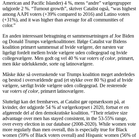
American and Pacific Islander) 4 %, mens “andre” vælgergrupper
udgjorde 2 %. “Turnout growth”, skriver Catalist også, “was highest
among AAPI voters (+39% compared to 2016) and Latino voters
(+31%), and it was higher than average for all communities of
color.”
En anden interessant betragtning er sammensætningen af Joe Biden
og Donald Trumps vælgerkoalitioner. Ifølge Catalist var Bidens
koalition primært sammensat af hvide vælgere, der næsten var
ligeligt fordelt mellem hvide vælgere uden collegegrad og hvide
collegevælgere. Men godt og vel 40 % var
voters of color
, primært,
men ikke udelukkende, sorte og latinovælgere.
Måske ikke så overraskende var Trumps koalition meget anderledes
og bestod i overvældende grad (et stykke over 80 %) grad af hvide
vælgere, særligt hvide vælgere uden collegegrad. De resterende
var
voters of color
, primært latinovælgere.
Slutteligt kan det fremhæves, at Catalist gør opmærksom på, at
kvinder, der udgjorde 54 % af vælgerkorpset i 2020, fortsat er en
afgørende del af den demokratiske koalition. “Their relative size
advantage over men has stayed consistent, in the 53-55% range,
over every election in our database (2008-2020). While women vote
more regularly than men overall, this is especially true for Black
women (59% of Black voters overall) and Hispanic women (56% of