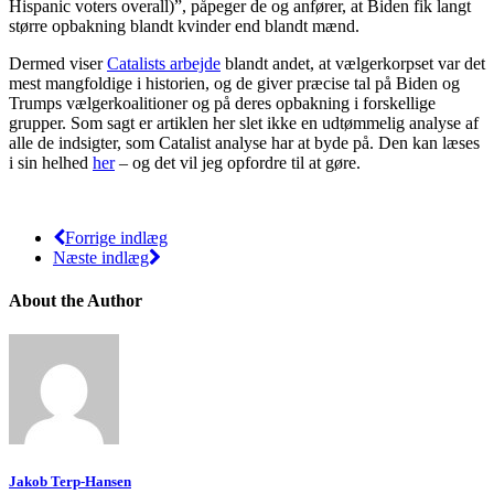
Hispanic voters overall)”, påpeger de og anfører, at Biden fik langt
større opbakning blandt kvinder end blandt mænd.
Dermed viser
Catalists arbejde
blandt andet, at vælgerkorpset var det
mest mangfoldige i historien, og de giver præcise tal på Biden og
Trumps vælgerkoalitioner og på deres opbakning i forskellige
grupper. Som sagt er artiklen her slet ikke en udtømmelig analyse af
alle de indsigter, som Catalist analyse har at byde på. Den kan læses
i sin helhed
her
– og det vil jeg opfordre til at gøre.
Forrige indlæg
Næste indlæg
About the Author
Jakob Terp-Hansen