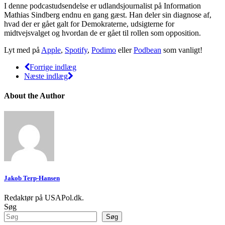
I denne podcastudsendelse er udlandsjournalist på Information
Mathias Sindberg endnu en gang gæst. Han deler sin diagnose af,
hvad der er gået galt for Demokraterne, udsigterne for
midtvejsvalget og hvordan de er gået til rollen som opposition.
Lyt med på
Apple
,
Spotify
,
Podimo
eller
Podbean
som vanligt!
Forrige indlæg
Næste indlæg
About the Author
Jakob Terp-Hansen
Redaktør på USAPol.dk.
Søg
Søg