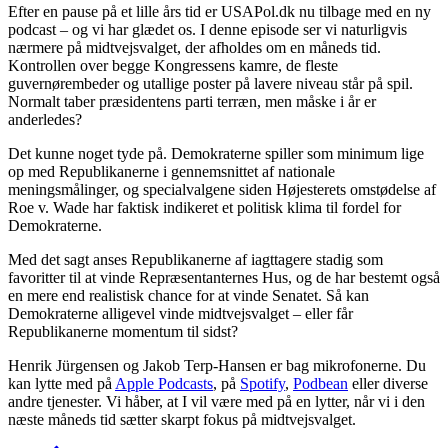
Efter en pause på et lille års tid er USAPol.dk nu tilbage med en ny
podcast – og vi har glædet os. I denne episode ser vi naturligvis
nærmere på midtvejsvalget, der afholdes om en måneds tid.
Kontrollen over begge Kongressens kamre, de fleste
guvernørembeder og utallige poster på lavere niveau står på spil.
Normalt taber præsidentens parti terræn, men måske i år er
anderledes?
Det kunne noget tyde på. Demokraterne spiller som minimum lige
op med Republikanerne i gennemsnittet af nationale
meningsmålinger, og specialvalgene siden Højesterets omstødelse af
Roe v. Wade har faktisk indikeret et politisk klima til fordel for
Demokraterne.
Med det sagt anses Republikanerne af iagttagere stadig som
favoritter til at vinde Repræsentanternes Hus, og de har bestemt også
en mere end realistisk chance for at vinde Senatet. Så kan
Demokraterne alligevel vinde midtvejsvalget – eller får
Republikanerne momentum til sidst?
Henrik Jürgensen og Jakob Terp-Hansen er bag mikrofonerne. Du
kan lytte med på
Apple Podcasts
, på
Spotify
,
Podbean
eller diverse
andre tjenester. Vi håber, at I vil være med på en lytter, når vi i den
næste måneds tid sætter skarpt fokus på midtvejsvalget.