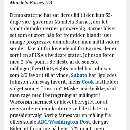
Mandela Barnes (D)
Demokraterne har sat deres lid til den kun 35-
årige vice-guvernør Mandela Barnes, der let
vandt demokraternes primærvalg. Barnes bliver
set som et stort håb for fremtiden blandt især
mange progressive demokrater, men indtil videre
ser det ikke alt for lovende ud for Barnes, der er
sort i en af USA’s hvideste stater. Johnson fører
med 2-5%-point i de fleste af de seneste
målinger, fiverthirtyeights model har Johnson
som 2/3 favorit til at vinde,
Sabato
har ligeledes
Johnson som svag favorit, mens
Cook
fastholder
valget som et “toss-up”. Måske, måske ikke, skal
man tage med i betragtning at målinger i
Wisconsin nærmest er blevet berygtet for at
overvurdere demokraterne ved de sidste to
præsidentvalg. Særlig famøs var en måling fra
ellers solide
ABC/Washington Post
, der gav
Biden et forspring på hele 17%-point, men