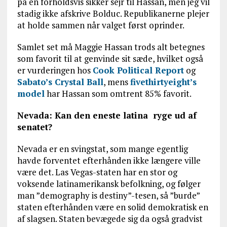
på en forholdsvis sikker sejr til Hassan, men jeg vil
stadig ikke afskrive Bolduc. Republikanerne plejer
at holde sammen når valget først oprinder.
Samlet set må Maggie Hassan trods alt betegnes
som favorit til at genvinde sit sæde, hvilket også
er vurderingen hos
Cook Political Report
og
Sabato’s Crystal Ball
, mens
fivethirtyeight’s
model
har Hassan som omtrent 85% favorit.
Nevada: Kan den eneste latina ryge ud af
senatet?
Nevada er en svingstat, som mange egentlig
havde forventet efterhånden ikke længere ville
være det. Las Vegas-staten har en stor og
voksende latinamerikansk befolkning, og følger
man ”demography is destiny”-tesen, så ”burde”
staten efterhånden være en solid demokratisk en
af slagsen. Staten bevægede sig da også gradvist