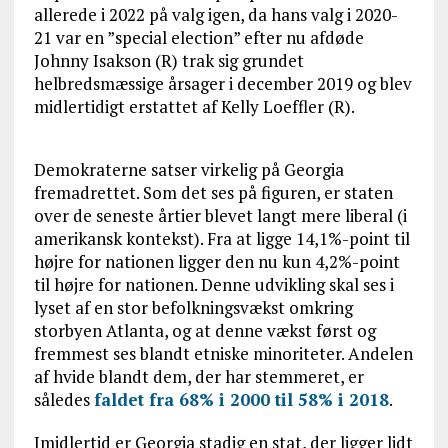
allerede i 2022 på valg igen, da hans valg i 2020-
21 var en ”special election” efter nu afdøde
Johnny Isakson (R) trak sig grundet
helbredsmæssige årsager i december 2019 og blev
midlertidigt erstattet af Kelly Loeffler (R).
Demokraterne satser virkelig på Georgia
fremadrettet. Som det ses på figuren, er staten
over de seneste årtier blevet langt mere liberal (i
amerikansk kontekst). Fra at ligge 14,1%-point til
højre for nationen ligger den nu kun 4,2%-point
til højre for nationen. Denne udvikling skal ses i
lyset af en stor befolkningsvækst omkring
storbyen Atlanta, og at denne vækst først og
fremmest ses blandt etniske minoriteter. Andelen
af hvide blandt dem, der har stemmeret, er
således
faldet fra 68% i 2000 til 58% i 2018
.
Imidlertid er Georgia stadig en stat, der ligger lidt