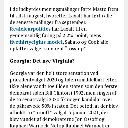
I de indbyrdes meningsmålinger førte Masto frem
til sidst i august, hvorefter Laxalt har ført i alle
de seneste målinger fra september.
Realclearpolitics
har Laxalt til en
gennemsnitlig føring på 2,2%-point, mens
fivethirtyeights model
, Sabato og Cook alle
opfatter valget som rent “toss-up”.
Georgia: Det nye Virginia?
Georgia var den helt store sensation ved
præsidentvalget 2020 og tiden umiddelbart efter.
Ikke alene vandt Joe Biden staten som den første
demokrat siden Bill Clinton i 1992, men i ingen af
de to senatsvalg i 2020 fik nogen kandidat over
de påkrævede 50% i staten. Det betød, at der blev
afholdt to ”runoff”-valg d. 5. januar 2021, der
blev vundet af demokraterne Jon Ossoff og
Raphael Warnock. Netop Raphael Warnock er