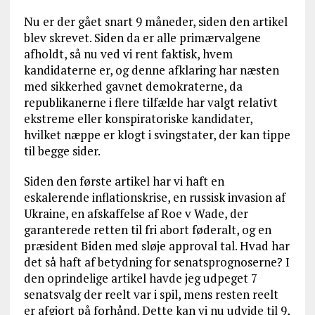
Nu er der gået snart 9 måneder, siden den artikel
blev skrevet. Siden da er alle primærvalgene
afholdt, så nu ved vi rent faktisk, hvem
kandidaterne er, og denne afklaring har næsten
med sikkerhed gavnet demokraterne, da
republikanerne i flere tilfælde har valgt relativt
ekstreme eller konspiratoriske kandidater,
hvilket næppe er klogt i svingstater, der kan tippe
til begge sider.
Siden den første artikel har vi haft en
eskalerende inflationskrise, en russisk invasion af
Ukraine, en afskaffelse af Roe v Wade, der
garanterede retten til fri abort føderalt, og en
præsident Biden med sløje approval tal. Hvad har
det så haft af betydning for senatsprognoserne? I
den oprindelige artikel havde jeg udpeget 7
senatsvalg der reelt var i spil, mens resten reelt
er afgjort på forhånd. Dette kan vi nu udvide til 9,