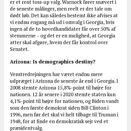
er et rent toss-up valg. Warnock fører snævert i
de seneste målinger, men reelt er der tale om
dødt løb. Det kan således bestemt ikke afvises at
vi endnu engang må ud i omvalg i Georgia, hvis
ingen af de to hovedkandidater får over 50% af
stemmerne – og det er en mulighed, at Georgia
atter skal afgøre, hvem der får kontrol over
Senatet.
Arizona: Is demographics destiny?
Venstredrejningen har været endnu mere
udpræget i Arizona de seneste år end i Georgia. I
2008 stemte Arizona 15,8%-point til højre for
nationen. 12 år senere i 2020 stemte staten kun
4,1%-point til højre for nationen, og Biden vandt
som den første demokrat siden Bill Clinton i
1996, men før det skal vi helt tilbage til Truman i
1948, for at finde en demokratisk sejr ved et
præsidentvalg.