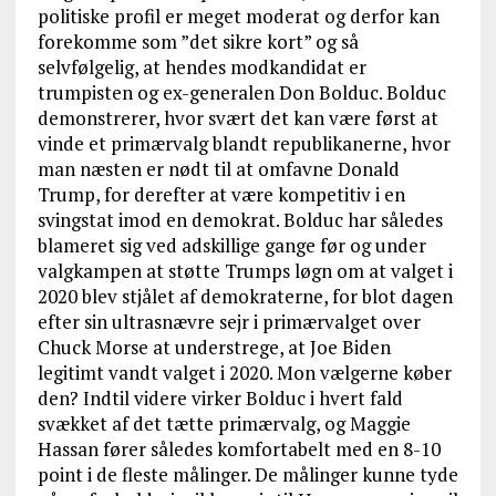
politiske profil er meget moderat og derfor kan
forekomme som ”det sikre kort” og så
selvfølgelig, at hendes modkandidat er
trumpisten og ex-generalen Don Bolduc. Bolduc
demonstrerer, hvor svært det kan være først at
vinde et primærvalg blandt republikanerne, hvor
man næsten er nødt til at omfavne Donald
Trump, for derefter at være kompetitiv i en
svingstat imod en demokrat. Bolduc har således
blameret sig ved adskillige gange før og under
valgkampen at støtte Trumps løgn om at valget i
2020 blev stjålet af demokraterne, for blot dagen
efter sin ultrasnævre sejr i primærvalget over
Chuck Morse at understrege, at Joe Biden
legitimt vandt valget i 2020. Mon vælgerne køber
den? Indtil videre virker Bolduc i hvert fald
svækket af det tætte primærvalg, og Maggie
Hassan fører således komfortabelt med en 8-10
point i de fleste målinger. De målinger kunne tyde