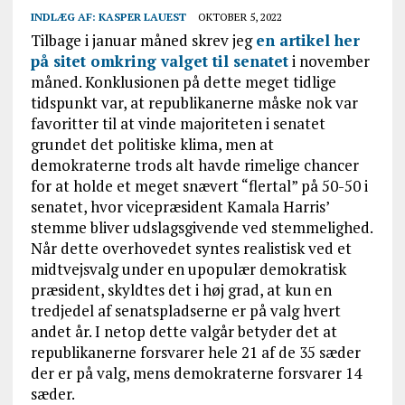
INDLÆG AF:
KASPER LAUEST
OKTOBER 5, 2022
Tilbage i januar måned skrev jeg
en artikel her
på sitet omkring valget til senatet
i november
måned. Konklusionen på dette meget tidlige
tidspunkt var, at republikanerne måske nok var
favoritter til at vinde majoriteten i senatet
grundet det politiske klima, men at
demokraterne trods alt havde rimelige chancer
for at holde et meget snævert “flertal” på 50-50 i
senatet, hvor vicepræsident Kamala Harris’
stemme bliver udslagsgivende ved stemmelighed.
Når dette overhovedet syntes realistisk ved et
midtvejsvalg under en upopulær demokratisk
præsident, skyldtes det i høj grad, at kun en
tredjedel af senatspladserne er på valg hvert
andet år. I netop dette valgår betyder det at
republikanerne forsvarer hele 21 af de 35 sæder
der er på valg, mens demokraterne forsvarer 14
sæder.