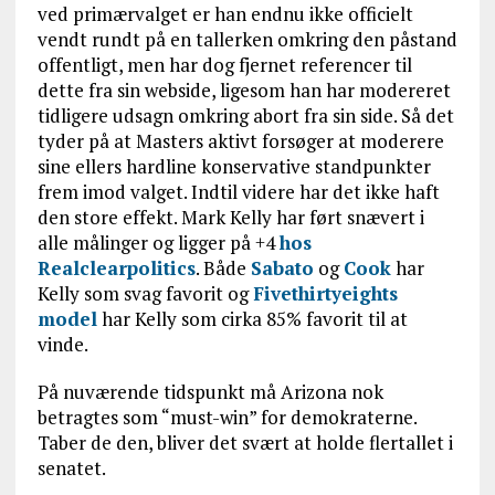
ved primærvalget er han endnu ikke officielt
vendt rundt på en tallerken omkring den påstand
offentligt, men har dog fjernet referencer til
dette fra sin webside, ligesom han har modereret
tidligere udsagn omkring abort fra sin side. Så det
tyder på at Masters aktivt forsøger at moderere
sine ellers hardline konservative standpunkter
frem imod valget. Indtil videre har det ikke haft
den store effekt. Mark Kelly har ført snævert i
alle målinger og ligger på +4
hos
Realclearpolitics
. Både
Sabato
og
Cook
har
Kelly som svag favorit og
Fivethirtyeights
model
har Kelly som cirka 85% favorit til at
vinde.
På nuværende tidspunkt må Arizona nok
betragtes som “must-win” for demokraterne.
Taber de den, bliver det svært at holde flertallet i
senatet.