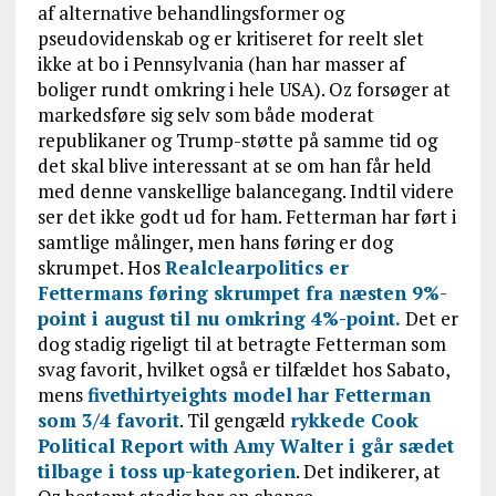
af alternative behandlingsformer og
pseudovidenskab og er kritiseret for reelt slet
ikke at bo i Pennsylvania (han har masser af
boliger rundt omkring i hele USA). Oz forsøger at
markedsføre sig selv som både moderat
republikaner og Trump-støtte på samme tid og
det skal blive interessant at se om han får held
med denne vanskellige balancegang. Indtil videre
ser det ikke godt ud for ham. Fetterman har ført i
samtlige målinger, men hans føring er dog
skrumpet. Hos
Realclearpolitics er
Fettermans føring skrumpet fra næsten 9%-
point i august til nu omkring 4%-point.
Det er
dog stadig rigeligt til at betragte Fetterman som
svag favorit, hvilket også er tilfældet hos Sabato,
mens
fivethirtyeights model har Fetterman
som 3/4 favorit
. Til gengæld
rykkede Cook
Political Report with Amy Walter i går sædet
tilbage i toss up-kategorien
. Det indikerer, at