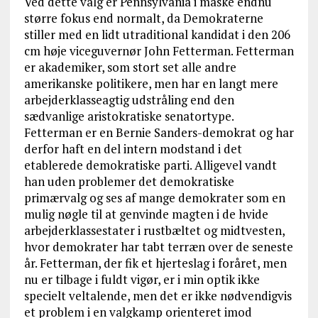
Ved dette valg er Pennsylvania i måske endnu
større fokus end normalt, da Demokraterne
stiller med en lidt utraditional kandidat i den 206
cm høje viceguvernør John Fetterman. Fetterman
er akademiker, som stort set alle andre
amerikanske politikere, men har en langt mere
arbejderklasseagtig udstråling end den
sædvanlige aristokratiske senatortype.
Fetterman er en Bernie Sanders-demokrat og har
derfor haft en del intern modstand i det
etablerede demokratiske parti. Alligevel vandt
han uden problemer det demokratiske
primærvalg og ses af mange demokrater som en
mulig nøgle til at genvinde magten i de hvide
arbejderklassestater i rustbæltet og midtvesten,
hvor demokrater har tabt terræn over de seneste
år. Fetterman, der fik et hjerteslag i foråret, men
nu er tilbage i fuldt vigør, er i min optik ikke
specielt veltalende, men det er ikke nødvendigvis
et problem i en valgkamp orienteret imod