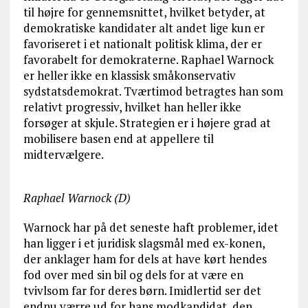
til højre for gennemsnittet, hvilket betyder, at
demokratiske kandidater alt andet lige kun er
favoriseret i et nationalt politisk klima, der er
favorabelt for demokraterne. Raphael Warnock
er heller ikke en klassisk småkonservativ
sydstatsdemokrat. Tværtimod betragtes han som
relativt progressiv, hvilket han heller ikke
forsøger at skjule. Strategien er i højere grad at
mobilisere basen end at appellere til
midtervælgere.
Raphael Warnock (D)
Warnock har på det seneste haft problemer, idet
han ligger i et juridisk slagsmål med ex-konen,
der anklager ham for dels at have kørt hendes
fod over med sin bil og dels for at være en
tvivlsom far for deres børn. Imidlertid ser det
endnu værre ud for hans modkandidat, den