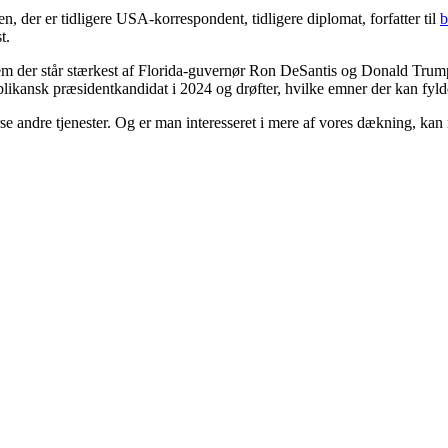
n, der er tidligere USA-korrespondent, tidligere diplomat, forfatter til
b
t.
der står stærkest af Florida-guvernør Ron DeSantis og Donald Trump
blikansk præsidentkandidat i 2024 og drøfter, hvilke emner der kan fy
rse andre tjenester. Og er man interesseret i mere af vores dækning, ka