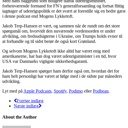
Med hans baggrund som tidligere dansk udenrigsminister,
forhenværende formand for FN’s generalforsamling og fortsat flittig
iagttager af udenrigspolitik er det svært at forestille sig en bedre gæst
i denne podcast end Mogens Lykketoft.
Jakob Terp-Hansen er vært, og sammen når de rundt om det store
spørgsmål om, hvorvidt den nuværende verdensorden er under
afvikling, om fredsudsigterne i Ukraine, om Trumps holds evner til
at forhandle og til sidst berør de også kort Grønland.
Og selvom Mogens Lykketoft ikke altid har været enig med
amerikanerne, har han dog været udenrigsminister i en tid, hvor
USA var Danmarks vigtigste sikkerhedsgaranti.
Jakob Terp-Hansen spørger ham derfor også om, hvordan det for
ham helt personligt har været at følge med i de sidste par måneders
udvikling.
Lyt med på
Apple Podcasts
,
Spotify
,
Podimo
eller
Podbean
.
Forrige indlæg
Næste indlæg
About the Author