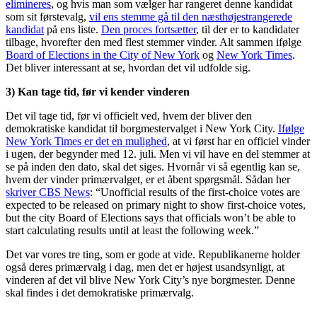
elimineres
, og hvis man som vælger har rangeret denne kandidat
som sit førstevalg,
vil ens stemme gå til den næsthøjestrangerede
kandidat
på ens liste.
Den proces fortsætter
, til der er to kandidater
tilbage, hvorefter den med flest stemmer vinder. Alt sammen ifølge
Board of Elections in the City of New York
og
New York Times
.
Det bliver interessant at se, hvordan det vil udfolde sig.
3) Kan tage tid, før vi kender vinderen
Det vil tage tid, før vi officielt ved, hvem der bliver den
demokratiske kandidat til borgmestervalget i New York City.
Ifølge
New York Times er det en mulighed
, at vi først har en officiel vinder
i ugen, der begynder med 12. juli. Men vi vil have en del stemmer at
se på inden den dato, skal det siges. Hvornår vi så egentlig kan se,
hvem der vinder primærvalget, er et åbent spørgsmål. Sådan her
skriver CBS News
: “Unofficial results of the first-choice votes are
expected to be released on primary night to show first-choice votes,
but the city Board of Elections says that officials won’t be able to
start calculating results until at least the following week.”
Det var vores tre ting, som er gode at vide. Republikanerne holder
også deres primærvalg i dag, men det er højest usandsynligt, at
vinderen af det vil blive New York City’s nye borgmester. Denne
skal findes i det demokratiske primærvalg.