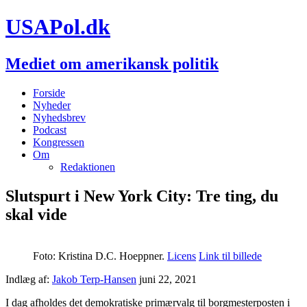
USAPol.dk
Mediet om amerikansk politik
Forside
Nyheder
Nyhedsbrev
Podcast
Kongressen
Om
Redaktionen
Slutspurt i New York City: Tre ting, du
skal vide
Foto: Kristina D.C. Hoeppner.
Licens
Link til billede
Indlæg af:
Jakob Terp-Hansen
juni 22, 2021
I dag afholdes det demokratiske primærvalg til borgmesterposten i