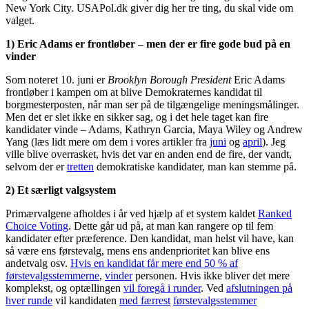
New York City. USAPol.dk giver dig her tre ting, du skal vide om
valget.
1) Eric Adams er frontløber – men der er fire gode bud på en
vinder
Som noteret 10. juni er
Brooklyn Borough President
Eric Adams
frontløber i kampen om at blive Demokraternes kandidat til
borgmesterposten, når man ser på de tilgængelige meningsmålinger.
Men det er slet ikke en sikker sag, og i det hele taget kan fire
kandidater vinde – Adams, Kathryn Garcia, Maya Wiley og Andrew
Yang (læs lidt mere om dem i vores artikler fra
juni
og
april
). Jeg
ville blive overrasket, hvis det var en anden end de fire, der vandt,
selvom der er
tretten
demokratiske kandidater, man kan stemme på.
2) Et særligt valgsystem
Primærvalgene afholdes i år ved hjælp af et system kaldet
Ranked
Choice Voting
. Dette går ud på, at man kan rangere op til fem
kandidater efter præference. Den kandidat, man helst vil have, kan
så være ens førstevalg, mens ens andenprioritet kan blive ens
andetvalg osv.
Hvis en kandidat får mere end 50 % af
førstevalgsstemmerne
,
vinder
personen. Hvis ikke bliver det mere
komplekst, og optællingen
vil foregå i runder
. Ved
afslutningen på
hver runde
vil kandidaten
med færrest
førstevalgsstemmer