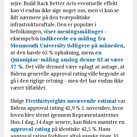
sejre. Build Back Better Acts eventuelle effekt
kan vi endnu ikke sige noget om, men vi kan se
lidt nærmere på den tværpolitiske
infrastrukturaftale. Den er populær i
befolkningen,
viser
meningsmålinger
–
eksempelvis
indikerede en måling fra
Monmouth University tidligere på måneden
,
at den havde 65 % opbakning, mens
en
Quinnipiac-måling anslog denne til at være
57 %.
Det ville dermed være oplagt at antage, at
Bidens generelle approval rating ville begynde at
gå i den rigtige retning – men det har endnu ikke
været tilfældet.
Ifølge
Fivethirtyeights nuværende estimat
var
Bidens approval rating 42,9 % 5. november, hvor
loven blev stemt igennem Repræsentanternes
Hus. I dag, 14 dage senere, kan Biden mønstre en
approval rating
på identiske 42,5 %. Hans
approval rating forbliver altså ganske ringe. Vi