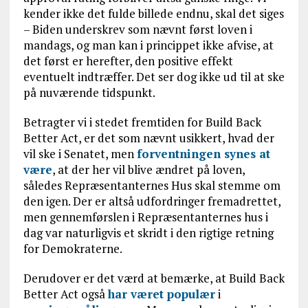
kender ikke det fulde billede endnu, skal det siges
– Biden underskrev som nævnt først loven i
mandags, og man kan i princippet ikke afvise, at
det først er herefter, den positive effekt
eventuelt indtræffer. Det ser dog ikke ud til at ske
på nuværende tidspunkt.
Betragter vi i stedet fremtiden for Build Back
Better Act, er det som nævnt usikkert, hvad der
vil ske i Senatet, men
forventningen synes at
være
, at der her vil blive ændret på loven,
således Repræsentanternes Hus skal stemme om
den igen. Der er altså udfordringer fremadrettet,
men gennemførslen i Repræsentanternes hus i
dag var naturligvis et skridt i den rigtige retning
for Demokraterne.
Derudover er det værd at bemærke, at Build Back
Better Act også
har været
populær
i