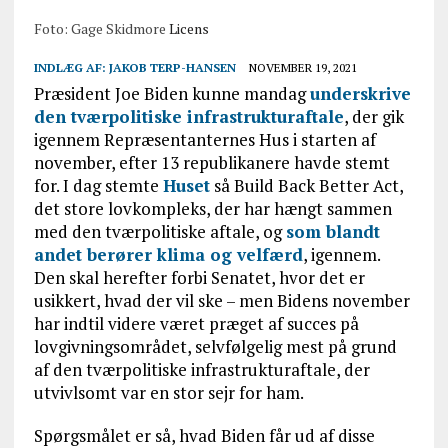
Foto: Gage Skidmore
Licens
INDLÆG AF:
JAKOB TERP-HANSEN
NOVEMBER 19, 2021
Præsident Joe Biden kunne mandag
underskrive
den tværpolitiske infrastrukturaftale
, der gik
igennem Repræsentanternes Hus i starten af
november, efter 13 republikanere havde stemt
for. I dag stemte
Huset
så Build Back Better Act,
det store lovkompleks, der har hængt sammen
med den tværpolitiske aftale, og
som blandt
andet berører klima og velfærd
, igennem.
Den skal herefter forbi Senatet, hvor det er
usikkert, hvad der vil ske – men Bidens november
har indtil videre været præget af succes på
lovgivningsområdet, selvfølgelig mest på grund
af den tværpolitiske infrastrukturaftale, der
utvivlsomt var en stor sejr for ham.
Spørgsmålet er så, hvad Biden får ud af disse