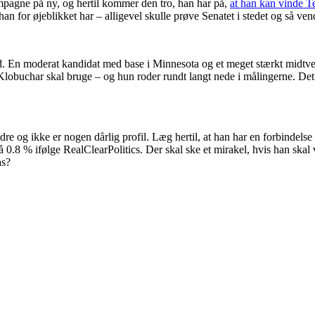
ampagne på ny, og hertil kommer den tro, han har på,
at han kan vinde T
 for øjeblikket har – alligevel skulle prøve Senatet i stedet og så ven
ud. En moderat kandidat med base i Minnesota og et meget stærkt midtve
, Klobuchar skal bruge – og hun roder rundt langt nede i målingerne. De
re og ikke er nogen dårlig profil. Læg hertil, at han har en forbindelse 
å 0.8 % ifølge RealClearPolitics. Der skal ske et mirakel, hvis han skal
as?