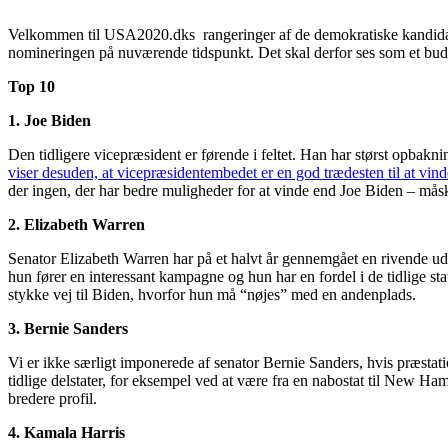
Velkommen til USA2020.dks rangeringer af de demokratiske kandidater.
nomineringen på nuværende tidspunkt. Det skal derfor ses som et bud 
Top 10
1. Joe Biden
Den tidligere vicepræsident er førende i feltet. Han har størst opbakni
viser desuden, at vicepræsidentembedet er en god trædesten til at vin
der ingen, der har bedre muligheder for at vinde end Joe Biden – mås
2. Elizabeth Warren
Senator Elizabeth Warren har på et halvt år gennemgået en rivende ud
hun fører en interessant kampagne og hun har en fordel i de tidlige sta
stykke vej til Biden, hvorfor hun må “nøjes” med en andenplads.
3. Bernie Sanders
Vi er ikke særligt imponerede af senator Bernie Sanders, hvis præsta
tidlige delstater, for eksempel ved at være fra en nabostat til New H
bredere profil.
4. Kamala Harris