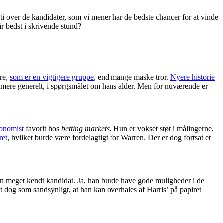
i over de kandidater, som vi mener har de bedste chancer for at vinde
r bedst i skrivende stund?
ere,
som er en vigtigere gruppe
, end mange måske tror.
Nyere historie
, mere generelt, i spørgsmålet om hans alder. Men for nuværende er
conomist
favorit hos
betting markets.
Hun er vokset støt i målingerne,
ret
, hvilket burde være fordelagtigt for Warren. Der er dog fortsat et
 en meget kendt kandidat. Ja, han burde have gode muligheder i de
t dog som sandsynligt, at han kan overhales af Harris’ på papiret