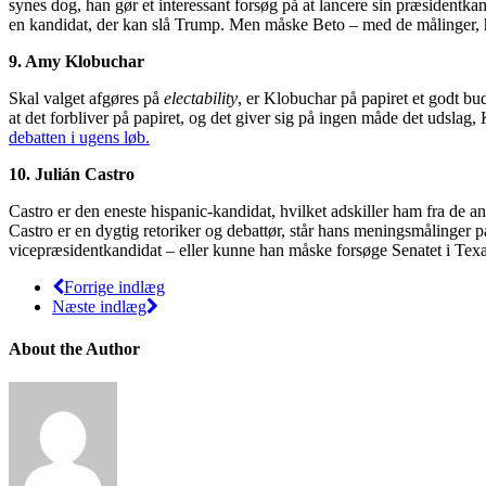
synes dog, han gør et interessant forsøg på at lancere sin præsidentk
en kandidat, der kan slå Trump. Men måske Beto – med de målinger, han
9. Amy Klobuchar
Skal valget afgøres på
electability
, er Klobuchar på papiret et godt b
at det forbliver på papiret, og det giver sig på ingen måde det udslag
debatten i ugens løb.
10. Julián Castro
Castro er den eneste hispanic-kandidat, hvilket adskiller ham fra de and
Castro er en dygtig retoriker og debattør, står hans meningsmålinger p
vicepræsidentkandidat – eller kunne han måske forsøge Senatet i Tex
Forrige indlæg
Næste indlæg
About the Author