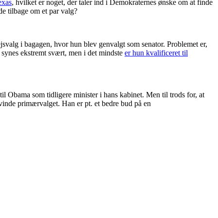
exas
, hvilket er noget, der taler ind i Demokraternes ønske om at finde
de tilbage om et par valg?
jsvalg i bagagen, hvor hun blev genvalgt som senator. Problemet er,
t synes ekstremt svært, men i det mindste
er hun kvalificeret til
til Obama som tidligere minister i hans kabinet. Men til trods for, at
 vinde primærvalget. Han er pt. et bedre bud på en