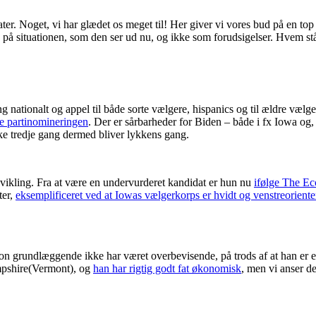
 Noget, vi har glædet os meget til! Her giver vi vores bud på en top t
på situationen, som den ser ud nu, og ikke som forudsigelser. Hvem stå
ng nationalt og appel til både sorte vælgere, hispanics og til ældre vælg
de partinomineringen
. Der er sårbarheder for Biden – både i fx Iowa og
ke tredje gang dermed bliver lykkens gang.
vikling. Fra at være en undervurderet kandidat er hun nu
ifølge The E
ter,
eksemplificeret ved at Iowas vælgerkorps er hvidt og venstreoriente
tion grundlæggende ikke har været overbevisende, på trods af at han er
ampshire(Vermont), og
han har rigtig godt fat økonomisk
, men vi anser de