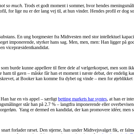
not so much.
Trods et godt moment i sommer, hvor hendes meningsmålinge
il, for lige nu er der lang vej til, at hun vinder. Hendes profil er dog 
 substans. En ung borgmester fra Midtvesten med stor intellektuel kapacite
 meget imponerende, styrker hans sag. Men, men, men: Han ligger på go
å en vicepræsidentkandidat.
, som burde kunne appellere til flere dele af vælgerkorpset, men som ikke
e ham til gavn – måske får han et moment i næste debat, der endelig
 afskrevet, at Booker kan komme fra dybet og vinde – men for øjeblikket 
Han har en vis appel – særligt
betting markets har syntes
, at han er in
ngsmålinger står han på 2.7 % – langtfra imponerende eller overbevise
borgerløn. Yang er dermed en kandidat, der kan promovere idéer, men 
 snart forlader ræset. Den stjerne, han under Midtvejsvalget fik, er fal