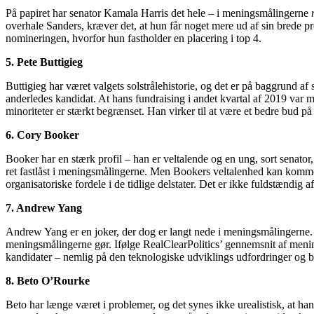
På papiret har senator Kamala Harris det hele – i meningsmålingerne
overhale Sanders, kræver det, at hun får noget mere ud af sin brede prof
nomineringen, hvorfor hun fastholder en placering i top 4.
5. Pete Buttigieg
Buttigieg har været valgets solstrålehistorie, og det er på baggrund af
anderledes kandidat. At hans fundraising i andet kvartal af 2019 var
minoriteter er stærkt begrænset. Han virker til at være et bedre bud p
6. Cory Booker
Booker har en stærk profil – han er veltalende og en ung, sort senator
ret fastlåst i meningsmålingerne. Men Bookers veltalenhed kan komm
organisatoriske fordele i de tidlige delstater. Det er ikke fuldstændig
7. Andrew Yang
Andrew Yang er en joker, der dog er langt nede i meningsmålingerne. 
meningsmålingerne gør. Ifølge RealClearPolitics’ gennemsnit af meni
kandidater – nemlig på den teknologiske udviklings udfordringer og 
8. Beto O’Rourke
Beto har længe været i problemer, og det synes ikke urealistisk, at han