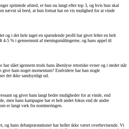
r sprintede afsted, er hun nu langt efter top 3, og hvis hun skal
som nævnt så bred, at hun fortsat har en vis mulighed for at vinde
t og i det hele taget en spændende profil har givet feltet en helt
dt 4-5 % i gennemsnit af meningsmålingerne, og hans appel til
 har slået igennem trods hans åbenlyse retoriske evner og i stedet står
 kan give ham noget momentum? Endvidere har han nogle
ser det ikke sandsynligt ud.
teressant og giver ham langt bedre muligheder for at vinde, end
nde, men hans kampagne har et helt andet fokus end de andre
som er langt væk fra nomineringen.
met, og hans debatpræstationer har heller ikke været overbevisende. Vi