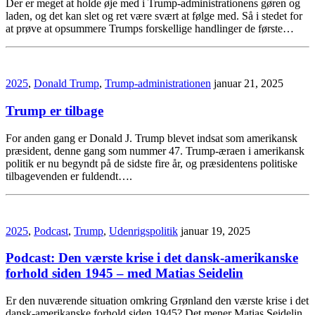
Der er meget at holde øje med i Trump-administrationens gøren og
laden, og det kan slet og ret være svært at følge med. Så i stedet for
at prøve at opsummere Trumps forskellige handlinger de første…
2025
,
Donald Trump
,
Trump-administrationen
januar 21, 2025
Trump er tilbage
For anden gang er Donald J. Trump blevet indsat som amerikansk
præsident, denne gang som nummer 47. Trump-æraen i amerikansk
politik er nu begyndt på de sidste fire år, og præsidentens politiske
tilbagevenden er fuldendt….
2025
,
Podcast
,
Trump
,
Udenrigspolitik
januar 19, 2025
Podcast: Den værste krise i det dansk-amerikanske
forhold siden 1945 – med Matias Seidelin
Er den nuværende situation omkring Grønland den værste krise i det
dansk-amerikanske forhold siden 1945? Det mener Matias Seidelin,