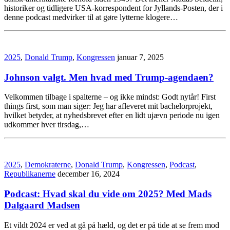
historiker og tidligere USA-korrespondent for Jyllands-Posten, der i
denne podcast medvirker til at gøre lytterne klogere…
2025
,
Donald Trump
,
Kongressen
januar 7, 2025
Johnson valgt. Men hvad med Trump-agendaen?
Velkommen tilbage i spalterne – og ikke mindst: Godt nytår! First
things first, som man siger: Jeg har afleveret mit bachelorprojekt,
hvilket betyder, at nyhedsbrevet efter en lidt ujævn periode nu igen
udkommer hver tirsdag,…
2025
,
Demokraterne
,
Donald Trump
,
Kongressen
,
Podcast
,
Republikanerne
december 16, 2024
Podcast: Hvad skal du vide om 2025? Med Mads
Dalgaard Madsen
Et vildt 2024 er ved at gå på hæld, og det er på tide at se frem mod