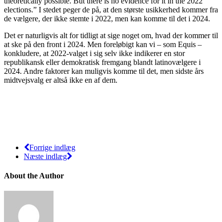
theoretically possible. But there is no evidence for it in the 2022
elections.” I stedet peger de på, at den største usikkerhed kommer fra
de vælgere, der ikke stemte i 2022, men kan komme til det i 2024.
Det er naturligvis alt for tidligt at sige noget om, hvad der kommer til
at ske på den front i 2024. Men foreløbigt kan vi – som Equis –
konkludere, at 2022-valget i sig selv ikke indikerer en stor
republikansk eller demokratisk fremgang blandt latinovælgere i
2024. Andre faktorer kan muligvis komme til det, men sidste års
midtvejsvalg er altså ikke en af dem.
Forrige indlæg
Næste indlæg
About the Author