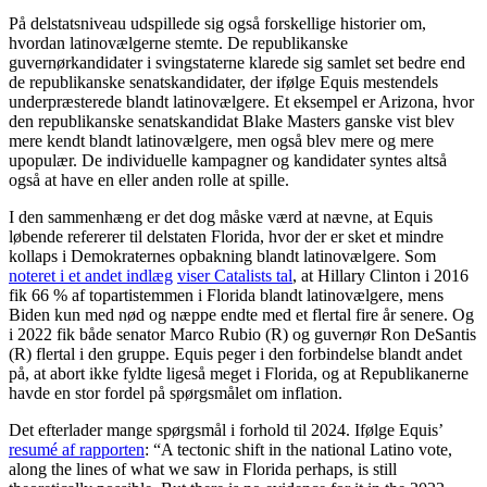
På delstatsniveau udspillede sig også forskellige historier om,
hvordan latinovælgerne stemte. De republikanske
guvernørkandidater i svingstaterne klarede sig samlet set bedre end
de republikanske senatskandidater, der ifølge Equis mestendels
underpræsterede blandt latinovælgere. Et eksempel er Arizona, hvor
den republikanske senatskandidat Blake Masters ganske vist blev
mere kendt blandt latinovælgere, men også blev mere og mere
upopulær. De individuelle kampagner og kandidater syntes altså
også at have en eller anden rolle at spille.
I den sammenhæng er det dog måske værd at nævne, at Equis
løbende refererer til delstaten Florida, hvor der er sket et mindre
kollaps i Demokraternes opbakning blandt latinovælgere. Som
noteret i et andet indlæg
viser Catalists tal
, at Hillary Clinton i 2016
fik 66 % af topartistemmen i Florida blandt latinovælgere, mens
Biden kun med nød og næppe endte med et flertal fire år senere. Og
i 2022 fik både senator Marco Rubio (R) og guvernør Ron DeSantis
(R) flertal i den gruppe. Equis peger i den forbindelse blandt andet
på, at abort ikke fyldte ligeså meget i Florida, og at Republikanerne
havde en stor fordel på spørgsmålet om inflation.
Det efterlader mange spørgsmål i forhold til 2024. Ifølge Equis’
resumé af rapporten
: “A tectonic shift in the national Latino vote,
along the lines of what we saw in Florida perhaps, is still