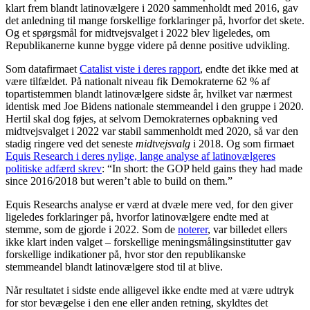
klart frem blandt latinovælgere i 2020 sammenholdt med 2016, gav
det anledning til mange forskellige forklaringer på, hvorfor det skete.
Og et spørgsmål for midtvejsvalget i 2022 blev ligeledes, om
Republikanerne kunne bygge videre på denne positive udvikling.
Som datafirmaet
Catalist viste i deres rapport
, endte det ikke med at
være tilfældet. På nationalt niveau fik Demokraterne 62 % af
topartistemmen blandt latinovælgere sidste år, hvilket var nærmest
identisk med Joe Bidens nationale stemmeandel i den gruppe i 2020.
Hertil skal dog føjes, at selvom Demokraternes opbakning ved
midtvejsvalget i 2022 var stabil sammenholdt med 2020, så var den
stadig ringere ved det seneste
midtvejsvalg
i 2018. Og som firmaet
Equis Research i deres nylige, lange analyse af latinovælgeres
politiske adfærd skrev
: “In short: the GOP held gains they had made
since 2016/2018 but weren’t able to build on them.”
Equis Researchs analyse er værd at dvæle mere ved, for den giver
ligeledes forklaringer på, hvorfor latinovælgere endte med at
stemme, som de gjorde i 2022. Som de
noterer
, var billedet ellers
ikke klart inden valget – forskellige meningsmålingsinstitutter gav
forskellige indikationer på, hvor stor den republikanske
stemmeandel blandt latinovælgere stod til at blive.
Når resultatet i sidste ende alligevel ikke endte med at være udtryk
for stor bevægelse i den ene eller anden retning, skyldtes det