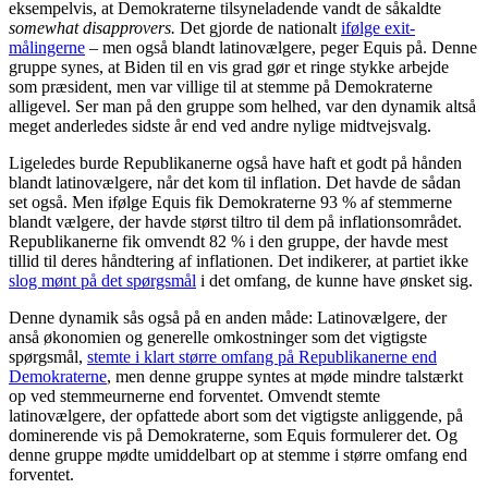
eksempelvis, at Demokraterne tilsyneladende vandt de såkaldte
somewhat disapprovers.
Det gjorde de nationalt
ifølge exit-
målingerne
– men også blandt latinovælgere, peger Equis på. Denne
gruppe synes, at Biden til en vis grad gør et ringe stykke arbejde
som præsident, men var villige til at stemme på Demokraterne
alligevel. Ser man på den gruppe som helhed, var den dynamik altså
meget anderledes sidste år end ved andre nylige midtvejsvalg.
Ligeledes burde Republikanerne også have haft et godt på hånden
blandt latinovælgere, når det kom til inflation. Det havde de sådan
set også. Men ifølge Equis fik Demokraterne 93 % af stemmerne
blandt vælgere, der havde størst tiltro til dem på inflationsområdet.
Republikanerne fik omvendt 82 % i den gruppe, der havde mest
tillid til deres håndtering af inflationen. Det indikerer, at partiet ikke
slog mønt på det spørgsmål
i det omfang, de kunne have ønsket sig.
Denne dynamik sås også på en anden måde: Latinovælgere, der
anså økonomien og generelle omkostninger som det vigtigste
spørgsmål,
stemte i klart større omfang på Republikanerne end
Demokraterne
, men denne gruppe syntes at møde mindre talstærkt
op ved stemmeurnerne end forventet. Omvendt stemte
latinovælgere, der opfattede abort som det vigtigste anliggende, på
dominerende vis på Demokraterne, som Equis formulerer det. Og
denne gruppe mødte umiddelbart op at stemme i større omfang end
forventet.