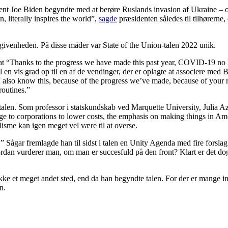
ent Joe Biden begyndte med at berøre Ruslands invasion af Ukraine – og
n, literally inspires the world”,
sagde
præsidenten således til tilhørern
givenheden. På disse måder var State of the Union-talen 2022 unik.
 at “Thanks to the progress we have made this past year, COVID-19 no 
 en vis grad op til en af de vendinger, der er oplagte at associere med
 I also know this, because of the progress we’ve made, because of your 
routines.”
i talen. Som professor i statskundskab ved Marquette University, Julia A
sage to corporations to lower costs, the emphasis on making things in A
isme kan igen meget vel være til at overse.
 Sågar fremlagde han til sidst i talen en Unity Agenda med fire forslag.
an vurderer man, om man er succesfuld på den front? Klart er det dog, 
ikke et meget andet sted, end da han begyndte talen. For der er mange in
n.