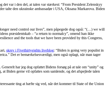
 det var i den del, at talen var stærkest: “From President Zelenskyy
e, der talte den ukrainske ambassadør i USA, Oksana Markarova. Biden
longer need control our lives”, men påpegede dog også: “(…) we will
 Bidens præsidentskab – “a return to normalcy”, omend han ikke
resilience and the tools that we have been provided by this Congress,
zari,
skrev i Fivethirtyeights liveblog
: “Biden is going very populist in
merica.” Det er bemærkelsesværdigt, men også oplagt, når man tager
 Generelt har jeg dog opfattet Bidens forsøg på at tale om “unity” og
at Biden gerne vil opfattes som samlende, og det afspejlede talen
teressante ting at hæfte sig ved, når det kommer til State of the Union