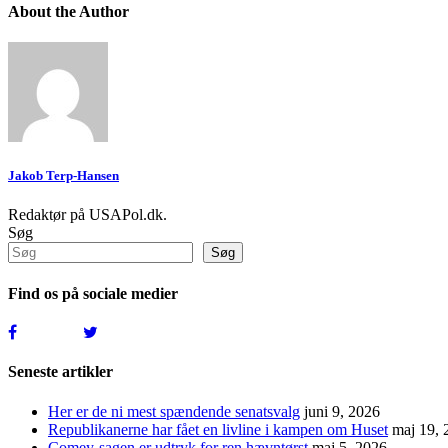
About the Author
Jakob Terp-Hansen
Redaktør på USAPol.dk.
Søg
Søg
Find os på sociale medier
Seneste artikler
Her er de ni mest spændende senatsvalg
juni 9, 2026
Republikanerne har fået en livline i kampen om Huset
maj 19, 
Comey-sagen er udtryk for ren hævntørst
maj 5, 2026