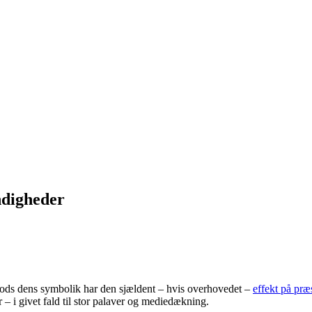
ndigheder
Trods dens symbolik har den sjældent – hvis overhovedet –
effekt på præ
r – i givet fald til stor palaver og mediedækning.