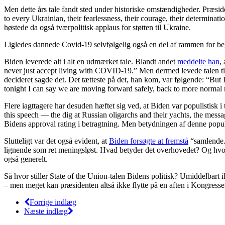
Men dette års tale fandt sted under historiske omstændigheder. Præsid
to every Ukrainian, their fearlessness, their courage, their determinatio
høstede da også tværpolitisk applaus for støtten til Ukraine.
Ligledes dannede Covid-19 selvfølgelig også en del af rammen for be
Biden leverede alt i alt en udmærket tale. Blandt andet
meddelte han
,
never just accept living with COVID-19.” Men dermed levede talen til
decideret sagde det. Det tætteste på det, han kom, var følgende: “But
tonight I can say we are moving forward safely, back to more normal 
Flere iagttagere har desuden hæftet sig ved, at Biden var populistisk 
this speech — the dig at Russian oligarchs and their yachts, the mes
Bidens approval rating i betragtning. Men betydningen af denne popul
Slutteligt var det også evident, at
Biden forsøgte at fremstå
“samlende.”
lignende som ret meningsløst. Hvad betyder det overhovedet? Og hvord
også generelt.
Så hvor stiller State of the Union-talen Bidens politisk? Umiddelbart 
– men meget kan præsidenten altså ikke flytte på en aften i Kongresse
Forrige indlæg
Næste indlæg