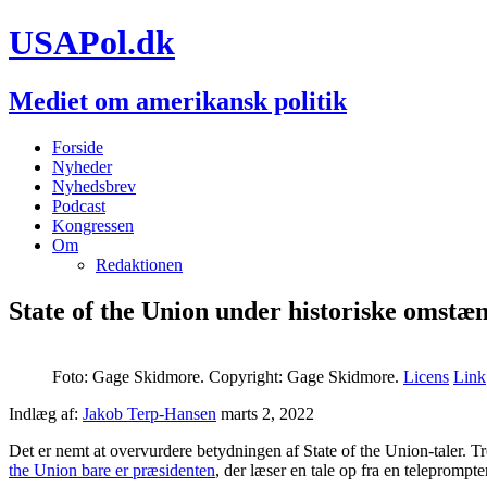
USAPol.dk
Mediet om amerikansk politik
Forside
Nyheder
Nyhedsbrev
Podcast
Kongressen
Om
Redaktionen
State of the Union under historiske omstæ
Foto: Gage Skidmore. Copyright: Gage Skidmore.
Licens
Link
Indlæg af:
Jakob Terp-Hansen
marts 2, 2022
Det er nemt at overvurdere betydningen af State of the Union-taler. 
the Union bare er præsidenten
, der læser en tale op fra en teleprompte