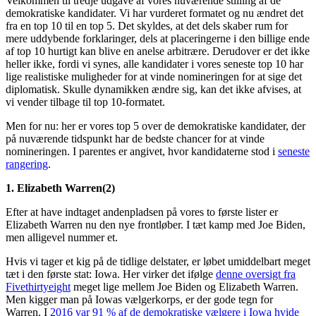
Velkommen til tredje udgave af vores nuværende stilling af de
demokratiske kandidater. Vi har vurderet formatet og nu ændret det
fra en top 10 til en top 5. Det skyldes, at det dels skaber rum for
mere uddybende forklaringer, dels at placeringerne i den billige ende
af top 10 hurtigt kan blive en anelse arbitrære. Derudover er det ikke
heller ikke, fordi vi synes, alle kandidater i vores seneste top 10 har
lige realistiske muligheder for at vinde nomineringen for at sige det
diplomatisk. Skulle dynamikken ændre sig, kan det ikke afvises, at
vi vender tilbage til top 10-formatet.
Men for nu: her er vores top 5 over de demokratiske kandidater, der
på nuværende tidspunkt har de bedste chancer for at vinde
nomineringen. I parentes er angivet, hvor kandidaterne stod i
seneste
rangering
.
1. Elizabeth Warren(2)
Efter at have indtaget andenpladsen på vores to første lister er
Elizabeth Warren nu den nye frontløber. I tæt kamp med Joe Biden,
men alligevel nummer et.
Hvis vi tager et kig på de tidlige delstater, er løbet umiddelbart meget
tæt i den første stat: Iowa. Her virker det ifølge
denne oversigt fra
Fivethirtyeight
meget lige mellem Joe Biden og Elizabeth Warren.
Men kigger man på Iowas vælgerkorps, er der gode tegn for
Warren. I
2016 var 91 % af de demokratiske vælgere i Iowa hvide