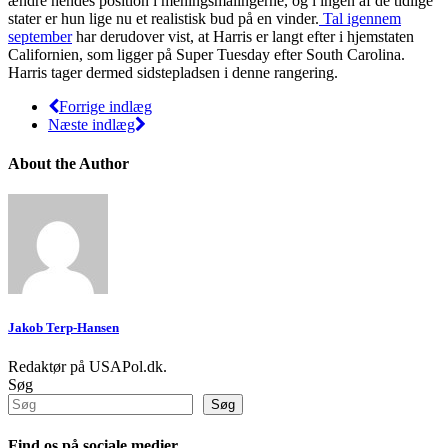
ændre hendes position i meningsmålingerne, og i ingen af de tidlige
stater er hun lige nu et realistisk bud på en vinder.
Tal igennem
september
har derudover vist, at Harris er langt efter i hjemstaten
Californien, som ligger på Super Tuesday efter South Carolina.
Harris tager dermed sidstepladsen i denne rangering.
Forrige indlæg
Næste indlæg
About the Author
Jakob Terp-Hansen
Redaktør på USAPol.dk.
Søg
Søg
Find os på sociale medier