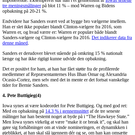
imponerende. Eksempelvis står han i et gennemsnit af
Iowas seneste
tre meningsmålinger
på blot 11 % – mod Warren og Bidens
opbakning på 20-21 %.
Endvidere har Sanders svært ved at bygge bro vælgerne imellem.
Han er slet ikke populær blandt Clinton-vælgere fra 2016, som
Warren er, og hvad værre er: Warren er populær både blandt
Sanders-vælgere og Clinton-vælgere fra 2016.
Det indikerer data fra
denne måned
.
Sanders er derudover blevet stående på omkring 15 % nationalt
længe og har ikke rigtigt kunne udvide den opbakning.
Det er positivt for ham, at han har fået støtte fra de profilerede
medlemmer af Repræsentanternes Hus Ilhan Omar og Alexandria
Ocasio-Cortez, men selv med det in mente er det fortsat vanskelige
tider for Bernie Sanders.
4. Pete Buttigieg(4)
Iowa synes at være kodeordet for Pete Buttigieg. Og med god ret:
Med en opbakning på
14.3 % i gennemsnittet
af de tre seneste
målinger har han bestemt noget at byde på i “The Hawkeye State.”
Men Iowa synes virkelig at være “make it or break it”, og skal han
gøre sig forhåbninger om at vinde nomineringen, er dynamikken i
øjeblikket, at han skal slå igennem dér og se, om han kan omsætte