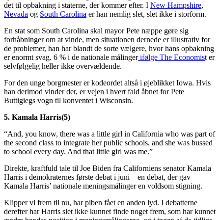
det til opbakning i staterne, der kommer efter. I
New Hampshire
,
Nevada
og
South Carolina
er han nemlig slet, slet ikke i storform.
En stat som South Carolina skal mayor Pete næppe gøre sig
forhåbninger om at vinde, men situationen dernede er illustrativ for
de problemer, han har blandt de sorte vælgere, hvor hans opbakning
er enormt svag. 6 % i de nationale målinger
ifølge The Economis
t er
selvfølgelig heller ikke overvældende.
For den unge borgmester er kodeordet altså i øjeblikket Iowa. Hvis
han derimod vinder der, er vejen i hvert fald åbnet for Pete
Buttigiegs vogn til konventet i Wisconsin.
5. Kamala Harris(5)
“And, you know, there was a little girl in California who was part of
the second class to integrate her public schools, and she was bussed
to school every day. And that little girl was me.”
Direkte, kraftfuld tale til Joe Biden fra Californiens senator Kamala
Harris i demokraternes første debat i juni – en debat, der gav
Kamala Harris’ nationale meningsmålinger en voldsom stigning.
Klipper vi frem til nu, har piben fået en anden lyd. I debatterne
derefter har Harris slet ikke kunnet finde noget frem, som har kunnet