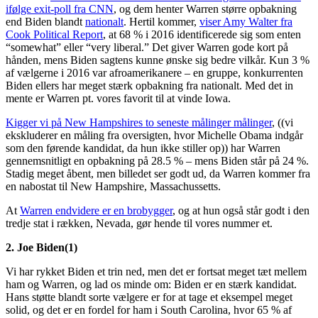
ifølge exit-poll fra CNN
, og dem henter Warren større opbakning
end Biden blandt
nationalt
. Hertil kommer,
viser Amy Walter fra
Cook Political Report
, at 68 % i 2016 identificerede sig som enten
“somewhat” eller “very liberal.” Det giver Warren gode kort på
hånden, mens Biden sagtens kunne ønske sig bedre vilkår. Kun 3 %
af vælgerne i 2016 var afroamerikanere – en gruppe, konkurrenten
Biden ellers har meget stærk opbakning fra nationalt. Med det in
mente er Warren pt. vores favorit til at vinde Iowa.
Kigger vi på New Hampshires to seneste målinger målinger
, ((vi
ekskluderer en måling fra oversigten, hvor Michelle Obama indgår
som den førende kandidat, da hun ikke stiller op)) har Warren
gennemsnitligt en opbakning på 28.5 % – mens Biden står på 24 %.
Stadig meget åbent, men billedet ser godt ud, da Warren kommer fra
en nabostat til New Hampshire, Massachussetts.
At
Warren endvidere er en brobygger
, og at hun også står godt i den
tredje stat i rækken, Nevada, gør hende til vores nummer et.
2. Joe Biden(1)
Vi har rykket Biden et trin ned, men det er fortsat meget tæt mellem
ham og Warren, og lad os minde om: Biden er en stærk kandidat.
Hans støtte blandt sorte vælgere er for at tage et eksempel meget
solid, og det er en fordel for ham i South Carolina, hvor 65 % af