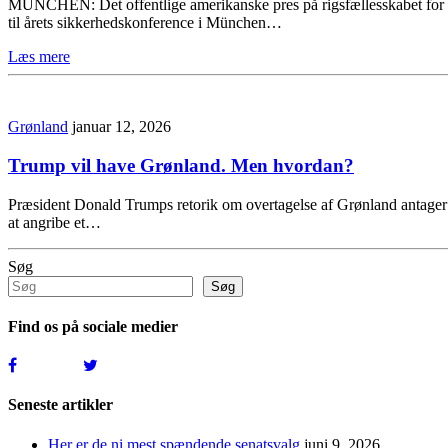
MÜNCHEN: Det offentlige amerikanske pres på rigsfællesskabet for at
til årets sikkerhedskonference i München…
Læs mere
Grønland
januar 12, 2026
Trump vil have Grønland. Men hvordan?
Præsident Donald Trumps retorik om overtagelse af Grønland antager en
at angribe et…
Søg
Søg
Find os på sociale medier
Seneste artikler
Her er de ni mest spændende senatsvalg
juni 9, 2026