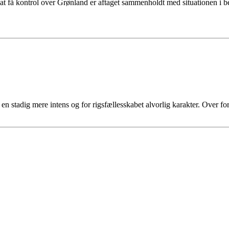
 få kontrol over Grønland er aftaget sammenholdt med situationen i b
 stadig mere intens og for rigsfællesskabet alvorlig karakter. Over fo