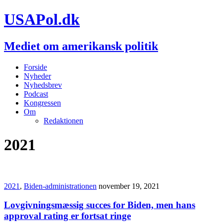
USAPol.dk
Mediet om amerikansk politik
Forside
Nyheder
Nyhedsbrev
Podcast
Kongressen
Om
Redaktionen
2021
2021
,
Biden-administrationen
november 19, 2021
Lovgivningsmæssig succes for Biden, men hans
approval rating er fortsat ringe