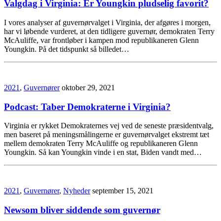
Valgdag i Virginia: Er Youngkin pludselig favorit?
I vores analyser af guvernørvalget i Virginia, der afgøres i morgen,
har vi løbende vurderet, at den tidligere guvernør, demokraten Terry
McAuliffe, var frontløber i kampen mod republikaneren Glenn
Youngkin. På det tidspunkt så billedet…
2021
,
Guvernører
oktober 29, 2021
Podcast: Taber Demokraterne i Virginia?
Virginia er rykket Demokraternes vej ved de seneste præsidentvalg,
men baseret på meningsmålingerne er guvernørvalget ekstremt tæt
mellem demokraten Terry McAuliffe og republikaneren Glenn
Youngkin. Så kan Youngkin vinde i en stat, Biden vandt med…
2021
,
Guvernører
,
Nyheder
september 15, 2021
Newsom bliver siddende som guvernør