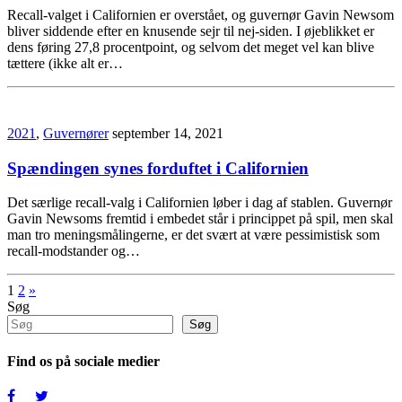
Recall-valget i Californien er overstået, og guvernør Gavin Newsom
bliver siddende efter en knusende sejr til nej-siden. I øjeblikket er
dens føring 27,8 procentpoint, og selvom det meget vel kan blive
tættere (ikke alt er…
2021
,
Guvernører
september 14, 2021
Spændingen synes forduftet i Californien
Det særlige recall-valg i Californien løber i dag af stablen. Guvernør
Gavin Newsoms fremtid i embedet står i princippet på spil, men skal
man tro meningsmålingerne, er det svært at være pessimistisk som
recall-modstander og…
Indlægsinddeling
1
2
»
Søg
Søg
Find os på sociale medier